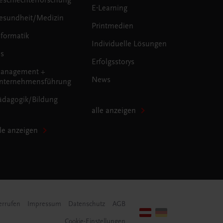
E-Learning
esundheit/Medizin
Printmedien
nformatik
Individuelle Lösungen
us
Erfolgsstorys
anagement +
News
nternehmensführung
ädagogik/Bildung
alle anzeigen
lle anzeigen
errufen
Impressum
Datenschutz
AGB
Cookie-Einstellungen