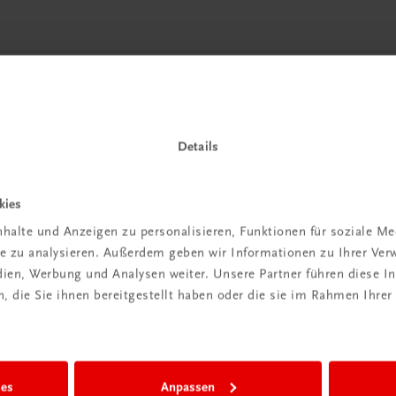
 TRAUNER!
Details
kies
halte und Anzeigen zu personalisieren, Funktionen für soziale M
ite zu analysieren. Außerdem geben wir Informationen zu Ihrer Ve
edien, Werbung und Analysen weiter. Unsere Partner führen diese 
Wir sind gerne für Sie da
 die Sie ihnen bereitgestellt haben oder die sie im Rahmen Ihrer
TRAUNER Verlag + Buchservice GmbH
Köglstraße 14 | 4020 Linz
Österreich/Austria
Tel.:
+43 732 778241
ies
Anpassen
Mail:
buchservice@trauner.at