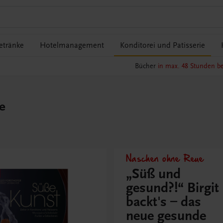
etränke
Hotelmanagement
Konditorei und Patisserie
Bücher
in max. 48 Stunden be
e
Naschen ohne Reue
„Süß und
gesund?!“ Birgit
backt's – das
neue gesunde