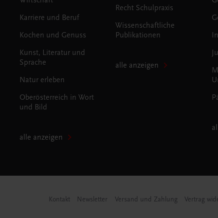
Recht Schulpraxis
Karriere und Beruf
G
Wissenschaftliche
Kochen und Genuss
Publikationen
I
Kunst, Literatur und
J
Sprache
alle anzeigen
M
Natur erleben
U
Oberösterreich in Wort
P
und Bild
a
alle anzeigen
Kontakt
Newsletter
Versand und Zahlung
Vertrag wid