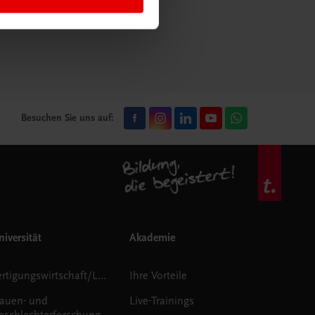
mehr erfahren
Besuchen Sie uns auf:
iversität
Akademie
Fertigungswirtschaft/Logistik
Ihre Vorteile
rauen- und
Live-Trainings
eschlechterforschung