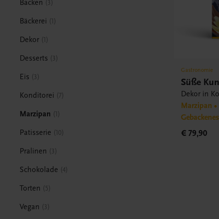
Backen
3
Bäckerei
1
Dekor
1
Desserts
3
Gastronomie
Eis
3
Süße Kun
Dekor in Ko
Konditorei
7
Marzipan • 
Marzipan
1
Gebackene
Patisserie
€ 79,90
10
Pralinen
3
Schokolade
4
Torten
5
Vegan
3