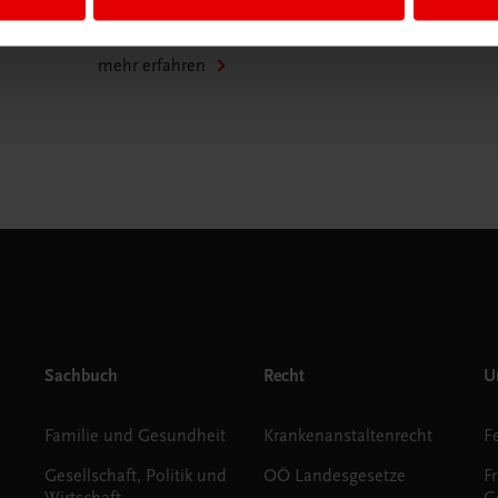
WhatsApp:
+43 664 88 58 69 41
mehr erfahren
Sachbuch
Recht
Un
Familie und Gesundheit
Krankenanstaltenrecht
Gesellschaft, Politik und
OÖ Landesgesetze
F
Wirtschaft
G