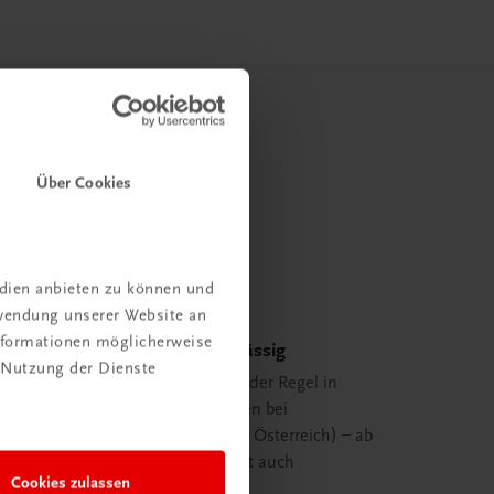
Über Cookies
edien anbieten zu können und
rwendung unserer Website an
Informationen möglicherweise
Schnell und zuverlässig
 Nutzung der Dienste
Ihre Bestellung ist in der Regel in
spätestens 48 Stunden bei
Ihnen (innerhalb von Österreich) – ab
29,00 EUR Bestellwert auch
Cookies zulassen
versandkostenfrei.