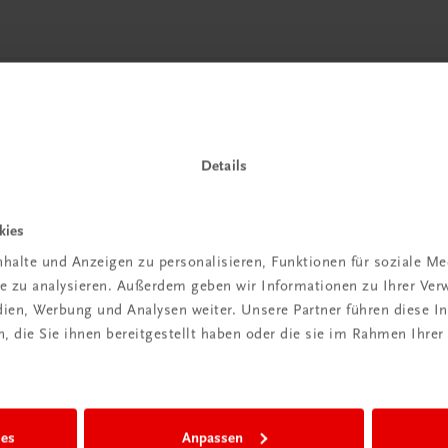
 TRAUNER!
Details
kies
halte und Anzeigen zu personalisieren, Funktionen für soziale M
ite zu analysieren. Außerdem geben wir Informationen zu Ihrer Ve
edien, Werbung und Analysen weiter. Unsere Partner führen diese 
Wir sind gerne für Sie da
 die Sie ihnen bereitgestellt haben oder die sie im Rahmen Ihrer
TRAUNER Verlag + Buchservice GmbH
Köglstraße 14 | 4020 Linz
Österreich/Austria
Tel.:
+43 732 778241
ies
Anpassen
Mail:
buchservice@trauner.at