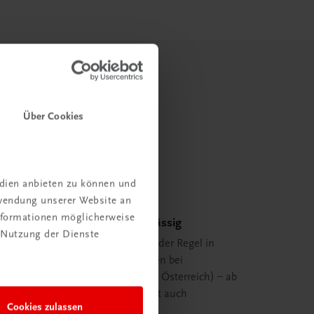
Über Cookies
edien anbieten zu können und
rwendung unserer Website an
Informationen möglicherweise
Schnell und zuverlässig
 Nutzung der Dienste
Ihre Bestellung ist in der Regel in
spätestens 48 Stunden bei
Ihnen (innerhalb von Österreich) – ab
29,00 EUR Bestellwert auch
Cookies zulassen
versandkostenfrei.