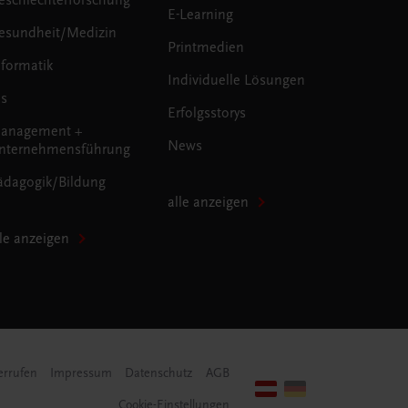
E-Learning
esundheit/Medizin
Printmedien
nformatik
Individuelle Lösungen
us
Erfolgsstorys
anagement +
News
nternehmensführung
ädagogik/Bildung
alle anzeigen
lle anzeigen
errufen
Impressum
Datenschutz
AGB
Cookie-Einstellungen