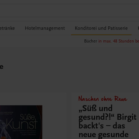
etränke
Hotelmanagement
Konditorei und Patisserie
Bücher
in max. 48 Stunden be
e
Naschen ohne Reue
„Süß und
gesund?!“ Birgit
backt's – das
neue gesunde