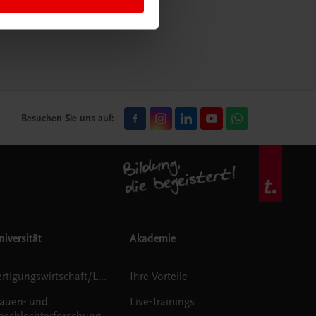
mehr erfahren
Besuchen Sie uns auf:
iversität
Akademie
Fertigungswirtschaft/Logistik
Ihre Vorteile
rauen- und
Live-Trainings
eschlechterforschung