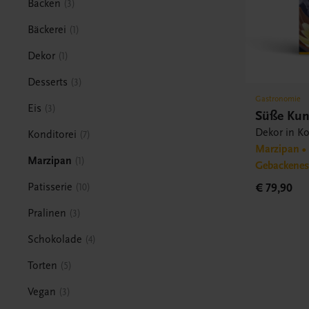
Backen
3
Bäckerei
1
Dekor
1
Desserts
3
Gastronomie
Eis
3
Süße Kun
Dekor in Ko
Konditorei
7
Marzipan • 
Marzipan
1
Gebackene
Patisserie
€ 79,90
10
Pralinen
3
Schokolade
4
Torten
5
Vegan
3