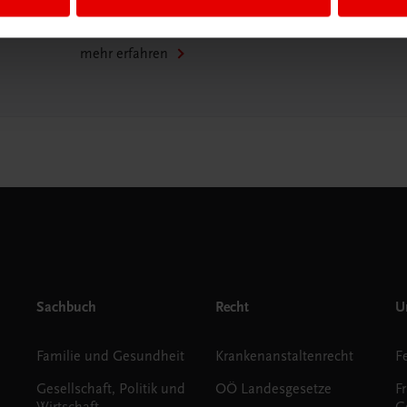
WhatsApp:
+43 664 88 58 69 41
mehr erfahren
Sachbuch
Recht
Un
Familie und Gesundheit
Krankenanstaltenrecht
Gesellschaft, Politik und
OÖ Landesgesetze
F
Wirtschaft
G