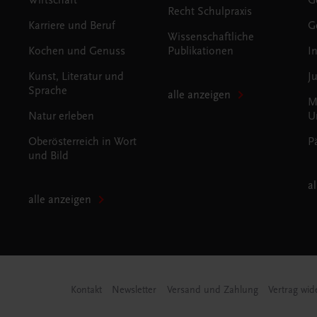
Recht Schulpraxis
Karriere und Beruf
G
Wissenschaftliche
Kochen und Genuss
Publikationen
I
Kunst, Literatur und
J
Sprache
alle anzeigen
M
Natur erleben
U
Oberösterreich in Wort
P
und Bild
a
alle anzeigen
Kontakt
Newsletter
Versand und Zahlung
Vertrag wid