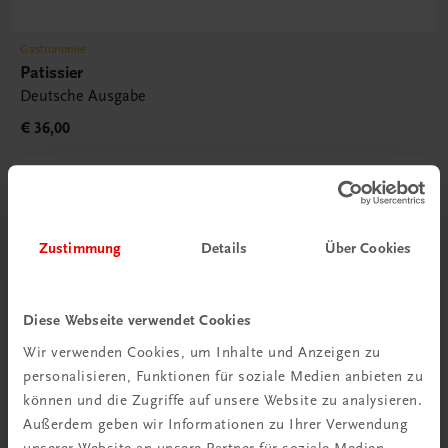
Gastronomie
Patissier
Deutsche Ausgabe
€ 36,00
Zustimmung
Details
Über Cookies
Diese Webseite verwendet Cookies
Wir verwenden Cookies, um Inhalte und Anzeigen zu
Rabattcode erhalten
personalisieren, Funktionen für soziale Medien anbieten zu
Newsletter abonnieren
können und die Zugriffe auf unsere Website zu analysieren.
& Versandkosten sparen
Außerdem geben wir Informationen zu Ihrer Verwendung
unserer Website an unsere Partner für soziale Medien,