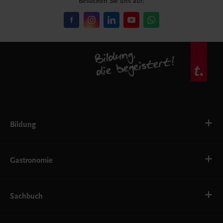
Besuchen Sie uns auf:
Bildung
VS
AHS
Gastronomie
BAFEP/BASOP
BRP
BS
Bäckerei
EWF/ZWF
Getränke
Sachbuch
FW
Hotelmanagement
Konditorei und Patisserie
Küche