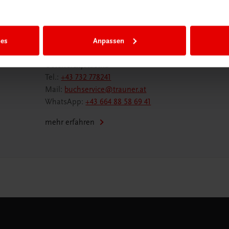
Wir sind gerne für Sie da
ies
Anpassen
TRAUNER Verlag + Buchservice GmbH
Köglstraße 14 | 4020 Linz
Österreich/Austria
Tel.:
+43 732 778241
Mail:
buchservice@trauner.at
WhatsApp:
+43 664 88 58 69 41
mehr erfahren