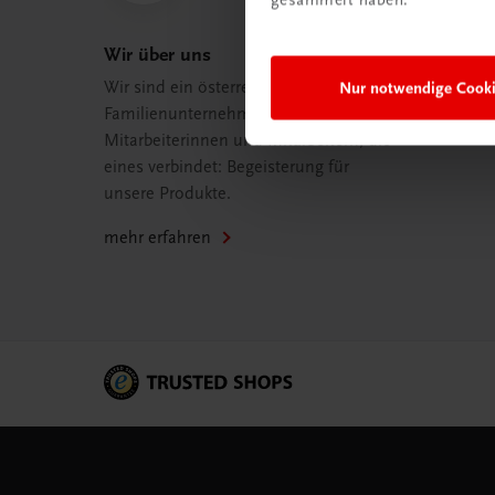
Wir über uns
Nur notwendige Cook
Wir sind ein österreichisches
Familienunternehmen mit 75
Mitarbeiterinnen und Mitarbeitern, die
eines verbindet: Begeisterung für
unsere Produkte.
mehr erfahren