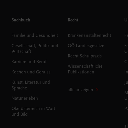
Sachbuch
Recht
Un
Familie und Gesundheit
Krankenanstaltenrecht
Gesellschaft, Politik und
OÖ Landesgesetze
F
Wirtschaft
G
Recht Schulpraxis
Karriere und Beruf
G
Wissenschaftliche
Kochen und Genuss
Publikationen
I
Kunst, Literatur und
J
Sprache
alle anzeigen
M
Natur erleben
U
Oberösterreich in Wort
P
und Bild
a