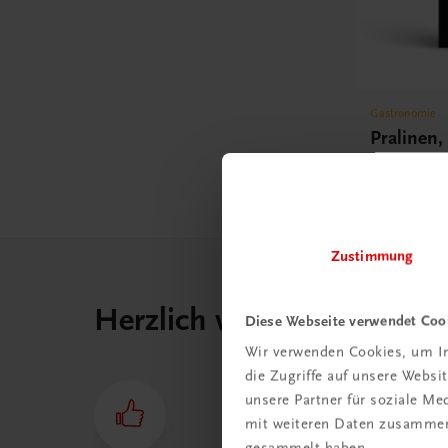
Gastronomie
Pralinen,
€ 71,90
Zustimmung
Herzlich willkommen bei
Diese Webseite verwendet Coo
Wir verwenden Cookies, um In
die Zugriffe auf unsere Webs
unsere Partner für soziale M
mit weiteren Daten zusammen,
gesammelt haben.