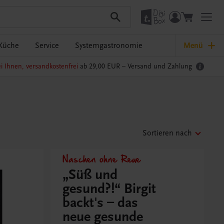
Küche
Service
Systemgastronomie
Menü
i Ihnen, versandkostenfrei
ab 29,00 EUR –
Versand und Zahlung
Sortieren nach
Naschen ohne Reue
„Süß und
gesund?!“ Birgit
backt's – das
neue gesunde