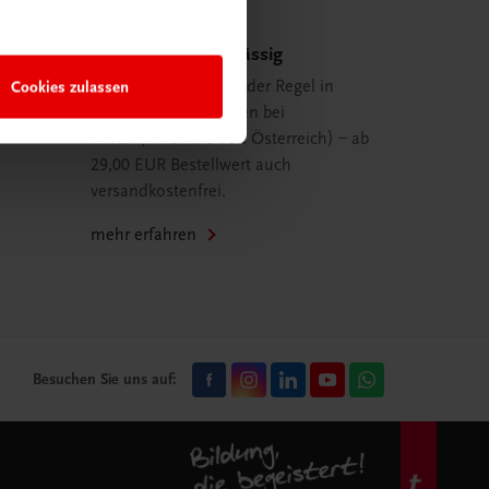
Schnell und zuverlässig
Cookies zulassen
Ihre Bestellung ist in der Regel in
spätestens 48 Stunden bei
Ihnen (innerhalb von Österreich) – ab
29,00 EUR Bestellwert auch
versandkostenfrei.
mehr erfahren
Besuchen Sie uns auf: