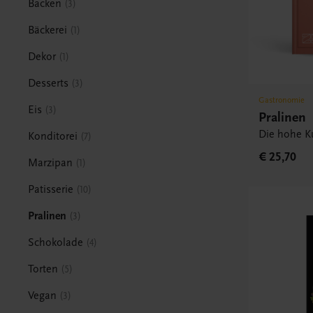
Backen
3
Bäckerei
1
Dekor
1
Desserts
3
Gastronomie
Eis
3
Pralinen
Die hohe Ku
Konditorei
7
€ 25,70
Marzipan
1
Patisserie
10
Pralinen
3
Schokolade
4
Torten
5
Vegan
3