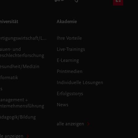
iversität
Akademie
Fertigungswirtschaft/Logistik
Ihre Vorteile
rauen- und
Live-Trainings
eschlechterforschung
E-Learning
esundheit/Medizin
Printmedien
nformatik
Individuelle Lösungen
us
Erfolgsstorys
anagement +
News
nternehmensführung
ädagogik/Bildung
alle anzeigen
lle anzeigen