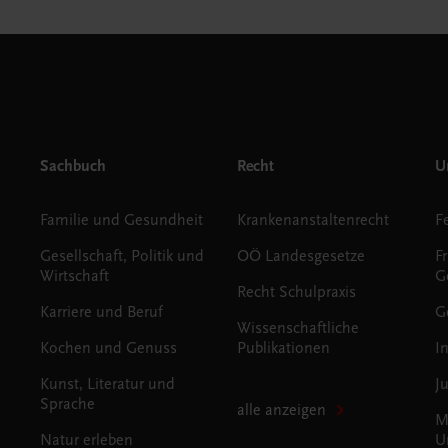
Sachbuch
Recht
Un
Familie und Gesundheit
Krankenanstaltenrecht
Gesellschaft, Politik und
OÖ Landesgesetze
F
Wirtschaft
G
Recht Schulpraxis
Karriere und Beruf
G
Wissenschaftliche
Kochen und Genuss
Publikationen
I
Kunst, Literatur und
J
Sprache
alle anzeigen
M
Natur erleben
U