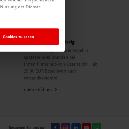
 Nutzung der Dienste
Cookies zulassen
Schnell und zuverlässig
Ihre Bestellung ist in der Regel in
spätestens 48 Stunden bei
Ihnen (innerhalb von Österreich) – ab
29,00 EUR Bestellwert auch
versandkostenfrei.
mehr erfahren
Besuchen Sie uns auf: