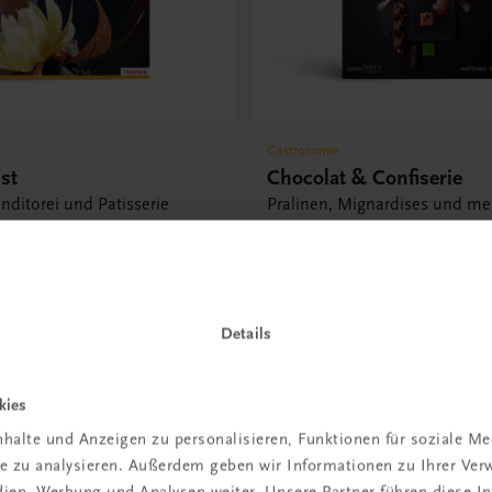
Gastronomie
st
Chocolat & Confiserie
nditorei und Patisserie
Pralinen, Mignardises und me
Schokolade • Zucker •
€ 82,20
s
Details
kies
halte und Anzeigen zu personalisieren, Funktionen für soziale M
 TRAUNER!
ite zu analysieren. Außerdem geben wir Informationen zu Ihrer Ve
edien, Werbung und Analysen weiter. Unsere Partner führen diese 