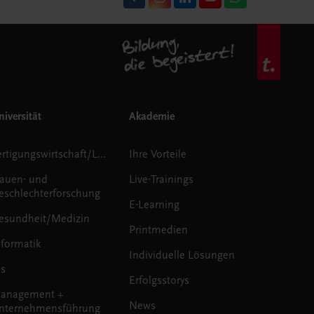
iversität
Akademie
Fertigungswirtschaft/Logistik
Ihre Vorteile
rauen- und
Live-Trainings
eschlechterforschung
E-Learning
esundheit/Medizin
Printmedien
nformatik
Individuelle Lösungen
us
Erfolgsstorys
anagement +
News
nternehmensführung