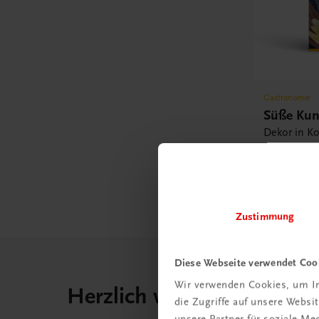
Gastronomie
Süße Kun
Dekor in Ko
Marzipan • 
Gebackene
€ 79,90
Zustimmung
Diese Webseite verwendet Coo
Wir verwenden Cookies, um In
Herzlich willkommen bei
die Zugriffe auf unsere Webs
unsere Partner für soziale M