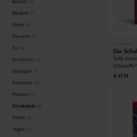
Backen
3
Bäckerei
1
Dekor
1
Desserts
3
Gastronomie
Eis
3
Der Schok
Süße Köstli
Konditorei
7
Silberlöffel
Marzipan
1
€ 41,10
Patisserie
10
Pralinen
3
Schokolade
4
Torten
5
Vegan
3