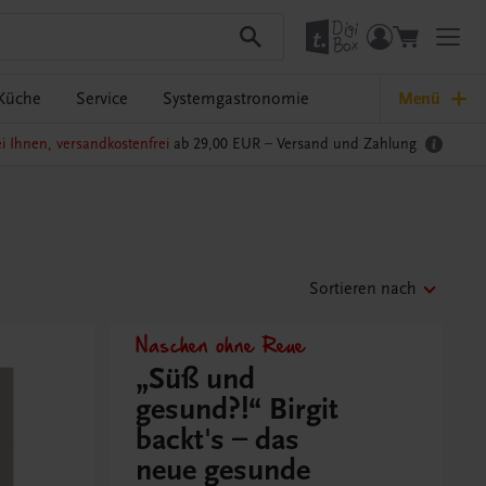
Küche
Service
Systemgastronomie
Menü
i Ihnen, versandkostenfrei
ab 29,00 EUR –
Versand und Zahlung
Sortieren nach
Naschen ohne Reue
„Süß und
gesund?!“ Birgit
backt's – das
neue gesunde