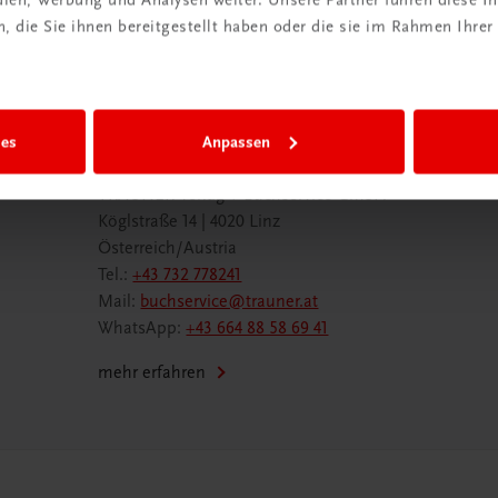
 die Sie ihnen bereitgestellt haben oder die sie im Rahmen Ihrer
ies
Anpassen
Wir sind gerne für Sie da
TRAUNER Verlag + Buchservice GmbH
Köglstraße 14 | 4020 Linz
Österreich/Austria
Tel.:
+43 732 778241
Mail:
buchservice@trauner.at
WhatsApp:
+43 664 88 58 69 41
mehr erfahren