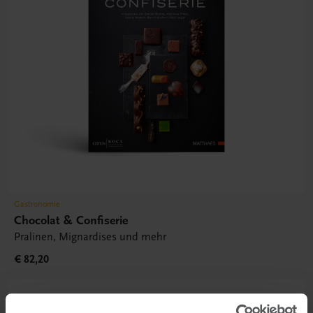
Gastronomie
Chocolat & Confiserie
Pralinen, Mignardises und mehr
€ 82,20