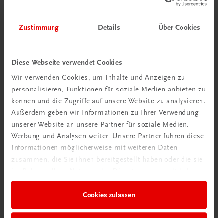
Zustimmung
Details
Über Cookies
Diese Webseite verwendet Cookies
Wir verwenden Cookies, um Inhalte und Anzeigen zu
personalisieren, Funktionen für soziale Medien anbieten zu
können und die Zugriffe auf unsere Website zu analysieren.
Außerdem geben wir Informationen zu Ihrer Verwendung
unserer Website an unsere Partner für soziale Medien,
Werbung und Analysen weiter. Unsere Partner führen diese
Informationen möglicherweise mit weiteren Daten
zusammen, die Sie ihnen bereitgestellt haben oder die sie
Gastronomie
im Rahmen Ihrer Nutzung der Dienste gesammelt haben.
Süße Kunst
Dekor in Konditorei und Patisserie
Cookies zulassen
Marzipan • Schokolade • Zucker • Gebackenes
€ 79,90