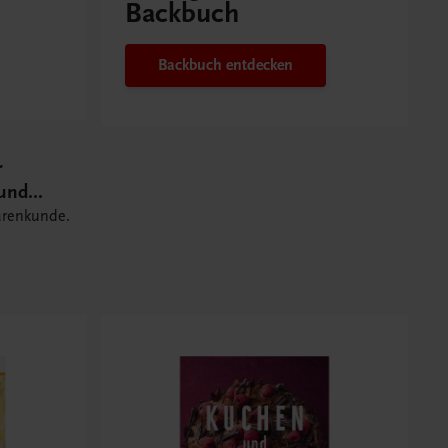
Backbuch
Backbuch entdecken
r
 und
arenkunde.