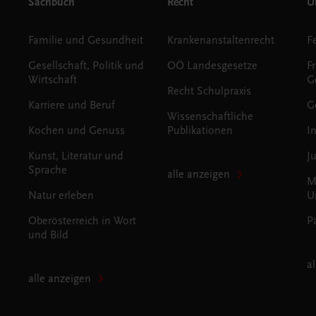
Sachbuch
Recht
Un
Familie und Gesundheit
Krankenanstaltenrecht
Gesellschaft, Politik und
OÖ Landesgesetze
F
Wirtschaft
G
Recht Schulpraxis
Karriere und Beruf
G
Wissenschaftliche
Kochen und Genuss
Publikationen
I
Kunst, Literatur und
J
Sprache
alle anzeigen
M
Natur erleben
U
Oberösterreich in Wort
P
und Bild
a
alle anzeigen