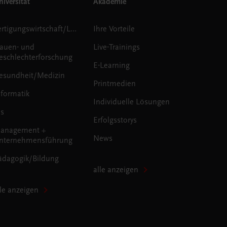
iversität
Akademie
Fertigungswirtschaft/Logistik
Ihre Vorteile
rauen- und
Live-Trainings
eschlechterforschung
E-Learning
esundheit/Medizin
Printmedien
nformatik
Individuelle Lösungen
us
Erfolgsstorys
anagement +
News
nternehmensführung
ädagogik/Bildung
alle anzeigen
lle anzeigen