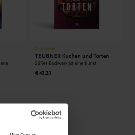
Gastronomie
TEUBNER Kuchen und Torten
serie
Süßes Backwerk ist eine Kunst
€ 43,20
Über Cookies