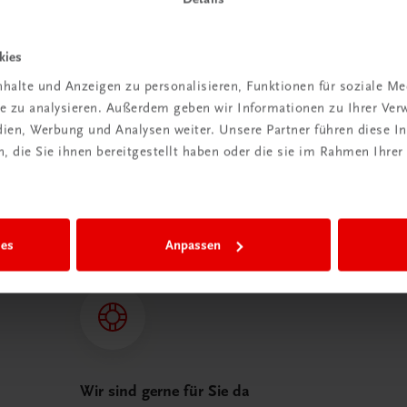
n
kies
t anmelden
halte und Anzeigen zu personalisieren, Funktionen für soziale M
ite zu analysieren. Außerdem geben wir Informationen zu Ihrer Ve
edien, Werbung und Analysen weiter. Unsere Partner führen diese 
 die Sie ihnen bereitgestellt haben oder die sie im Rahmen Ihrer
 TRAUNER!
ies
Anpassen
Wir sind gerne für Sie da