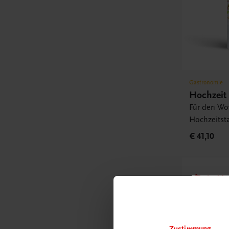
Gastronomie
Hochzeit
Für den Wow
Hochzeitsta
€ 41,10
Rabattc
Newsl
abonn
Versa
Zustimmung