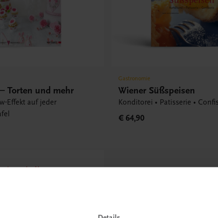
Gastronomie
 – Torten und mehr
Wiener Süßspeisen
-Effekt auf jeder
Konditorei • Patisserie • Confi
fel
€ 64,90
ode erhalten
etter
ieren &
ndkosten
Details