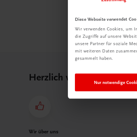
spare
Diese Webseite verwendet Coo
Jetz
Wir verwenden Cookies, um In
die Zugriffe auf unsere Webs
unsere Partner für soziale M
mit weiteren Daten zusammen,
gesammelt haben.
Herzlich willkommen bei
Nur notwendige Cook
Wir über uns