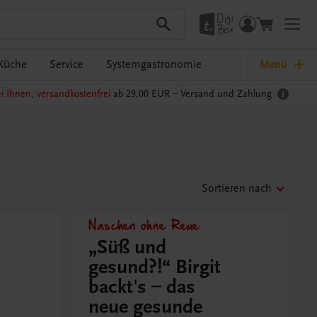
Küche
Service
Systemgastronomie
Menü
i Ihnen, versandkostenfrei
ab 29,00 EUR –
Versand und Zahlung
Sortieren nach
Naschen ohne Reue
„Süß und
gesund?!“ Birgit
backt's – das
neue gesunde