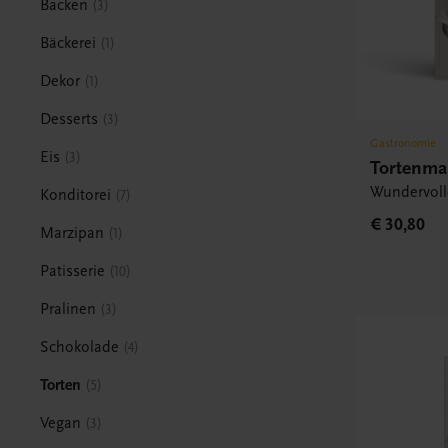
Backen
3
Bäckerei
1
Dekor
1
Desserts
3
Gastronomie
Eis
3
Tortenma
Wundervolle
Konditorei
7
€ 30,80
Marzipan
1
Patisserie
10
Pralinen
3
Schokolade
4
Torten
5
Vegan
3