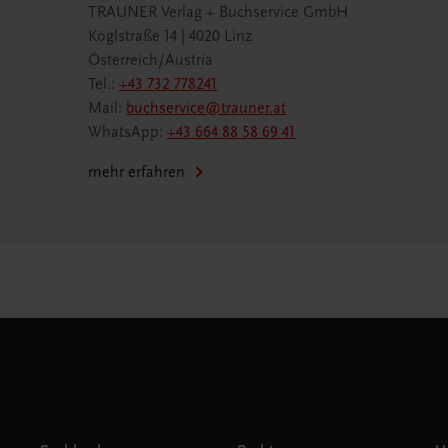
TRAUNER Verlag + Buchservice GmbH
Köglstraße 14 | 4020 Linz
Österreich/Austria
Tel.:
+43 732 778241
Mail:
buchservice@trauner.at
WhatsApp:
+43 664 88 58 69 41
mehr erfahren