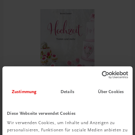
Zustimmung
Details
Über Cookies
Gastronomie
Diese Webseite verwendet Cookies
Hochzeit – Torten und mehr
Wir verwenden Cookies, um Inhalte und Anzeigen zu
Für den Wow-Effekt auf jeder Hochzeitstafel
personalisieren, Funktionen für soziale Medien anbieten zu
€ 41,10