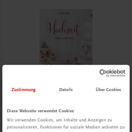
Zustimmung
Details
Über Cookies
Gastronomie
Diese Webseite verwendet Cookies
Hochzeit – Torten und mehr
Wir verwenden Cookies, um Inhalte und Anzeigen zu
Für den Wow-Effekt auf jeder Hochzeitstafel
personalisieren, Funktionen für soziale Medien anbieten zu
€ 41,10