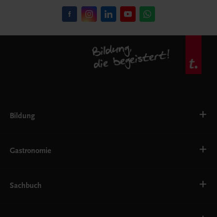
Bildung
VS
AHS
Gastronomie
BAFEP/BASOP
BRP
BS
Bäckerei
EWF/ZWF
Getränke
Sachbuch
FW
Hotelmanagement
Konditorei und Patisserie
Küche
Familie und Gesundheit
Service