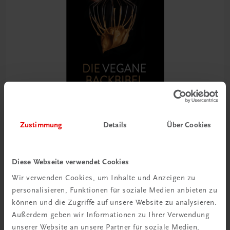
Zustimmung
Details
Über Cookies
Gastronomie
Die vegane Backbibel
Diese Webseite verwendet Cookies
100 internationale Rezepte der modernen Patisserie
Wir verwenden Cookies, um Inhalte und Anzeigen zu
personalisieren, Funktionen für soziale Medien anbieten zu
€ 51,40
können und die Zugriffe auf unsere Website zu analysieren.
Außerdem geben wir Informationen zu Ihrer Verwendung
unserer Website an unsere Partner für soziale Medien,