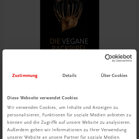
Zustimmung
Details
Über Cookies
Gastronomie
Die vegane Backbibel
Diese Webseite verwendet Cookies
100 internationale Rezepte der modernen Patisserie
Wir verwenden Cookies, um Inhalte und Anzeigen zu
personalisieren, Funktionen für soziale Medien anbieten zu
€ 51,40
können und die Zugriffe auf unsere Website zu analysieren.
Außerdem geben wir Informationen zu Ihrer Verwendung
unserer Website an unsere Partner für soziale Medien,