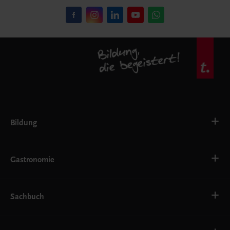
Bildung
VS
AHS
Gastronomie
BAFEP/BASOP
BRP
BS
Bäckerei
EWF/ZWF
Getränke
Sachbuch
FW
Hotelmanagement
Konditorei und Patisserie
Küche
Familie und Gesundheit
Service