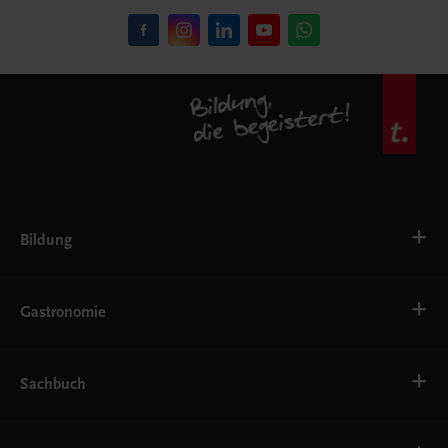
Bildung
VS
AHS
Gastronomie
BAFEP/BASOP
BRP
BS
Bäckerei
EWF/ZWF
Getränke
Sachbuch
FW
Hotelmanagement
Konditorei und Patisserie
Küche
Familie und Gesundheit
Service