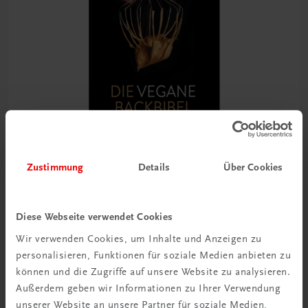
Zustimmung
Details
Über Cookies
Gastronomie
Die vegane Backbibel
Diese Webseite verwendet Cookies
100 internationale Rezepte der modernen Patisserie
Wir verwenden Cookies, um Inhalte und Anzeigen zu
personalisieren, Funktionen für soziale Medien anbieten zu
€ 51,40
können und die Zugriffe auf unsere Website zu analysieren.
Außerdem geben wir Informationen zu Ihrer Verwendung
unserer Website an unsere Partner für soziale Medien,