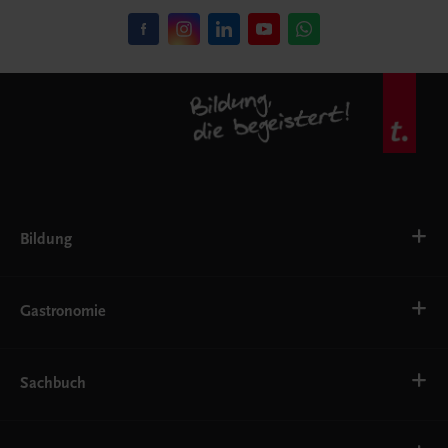
Bildung
VS
AHS
Gastronomie
BAFEP/BASOP
BRP
BS
Bäckerei
EWF/ZWF
Getränke
Sachbuch
FW
Hotelmanagement
Konditorei und Patisserie
Küche
Familie und Gesundheit
Service