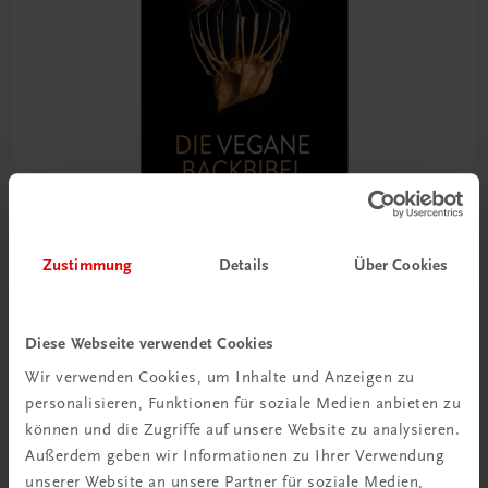
Zustimmung
Details
Über Cookies
Gastronomie
Die vegane Backbibel
Diese Webseite verwendet Cookies
100 internationale Rezepte der modernen Patisserie
Wir verwenden Cookies, um Inhalte und Anzeigen zu
personalisieren, Funktionen für soziale Medien anbieten zu
€ 51,40
können und die Zugriffe auf unsere Website zu analysieren.
Außerdem geben wir Informationen zu Ihrer Verwendung
unserer Website an unsere Partner für soziale Medien,