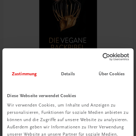
Zustimmung
Details
Über Cookies
Gastronomie
Die vegane Backbibel
Diese Webseite verwendet Cookies
100 internationale Rezepte der modernen Patisserie
Wir verwenden Cookies, um Inhalte und Anzeigen zu
personalisieren, Funktionen für soziale Medien anbieten zu
€ 51,40
können und die Zugriffe auf unsere Website zu analysieren.
Außerdem geben wir Informationen zu Ihrer Verwendung
unserer Website an unsere Partner für soziale Medien,