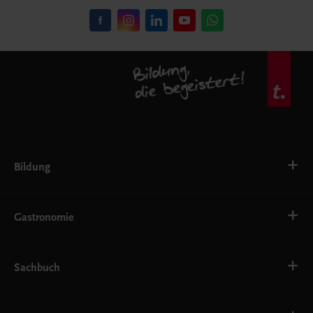
Bildung
VS
AHS
Gastronomie
BAFEP/BASOP
BRP
BS
Bäckerei
EWF/ZWF
Getränke
Sachbuch
FW
Hotelmanagement
Konditorei und Patisserie
Küche
Familie und Gesundheit
Service