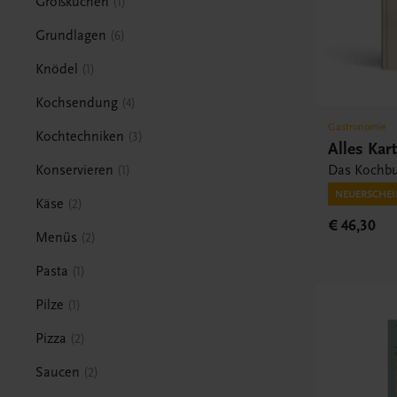
Großküchen
1
Grundlagen
6
Knödel
1
Kochsendung
4
Gastronomie
Kochtechniken
3
Alles Kart
Das Kochb
Konservieren
1
NEUERSCHE
Käse
2
€ 46,30
Menüs
2
Pasta
1
Pilze
1
Pizza
2
Saucen
2