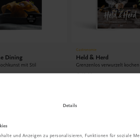
Gastronomie
ne Dining
Held & Herd
ochkunst mit Stil
Grenzenlos verwurzelt kochen
€ 40,00
Details
kies
halte und Anzeigen zu personalisieren, Funktionen für soziale M