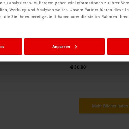
ite zu analysieren. Außerdem geben wir Informationen zu Ihrer Ve
edien, Werbung und Analysen weiter. Unsere Partner führen diese 
 die Sie ihnen bereitgestellt haben oder die sie im Rahmen Ihrer
Gastronomie
h vegan
Wiener Küche | erweitert
ies
Anpassen
Neuausgabe
Klassiker und neue Inspiratio
€ 30,80
Mehr Bücher laden