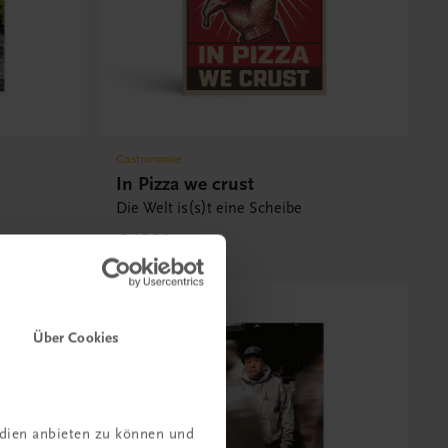
Gastronomie
In Pizza we crust
Die Welt is(s)t eine Scheibe
€ 46,30
Über Cookies
edien anbieten zu können und