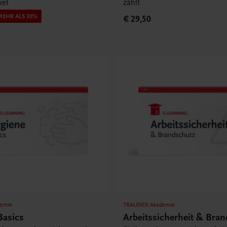
ket
zählt
MEHR ALS 20%
€ 29,50
emie
TRAUNER Akademie
Basics
Arbeitssicherheit & Bra