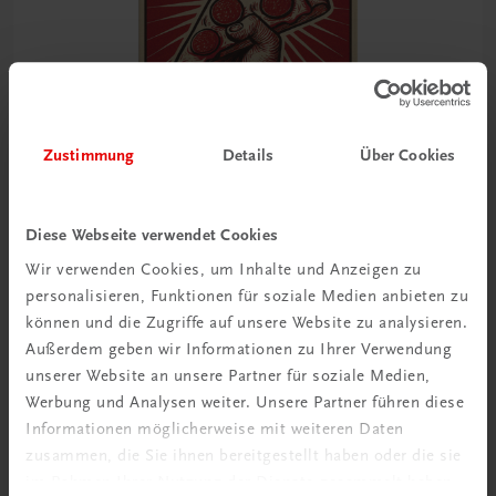
Zustimmung
Details
Über Cookies
Diese Webseite verwendet Cookies
Wir verwenden Cookies, um Inhalte und Anzeigen zu
Gastronomie
personalisieren, Funktionen für soziale Medien anbieten zu
In Pizza we crust
können und die Zugriffe auf unsere Website zu analysieren.
Die Welt is(s)t eine Scheibe
Außerdem geben wir Informationen zu Ihrer Verwendung
€ 46,30
unserer Website an unsere Partner für soziale Medien,
Werbung und Analysen weiter. Unsere Partner führen diese
Informationen möglicherweise mit weiteren Daten
zusammen, die Sie ihnen bereitgestellt haben oder die sie
im Rahmen Ihrer Nutzung der Dienste gesammelt haben.