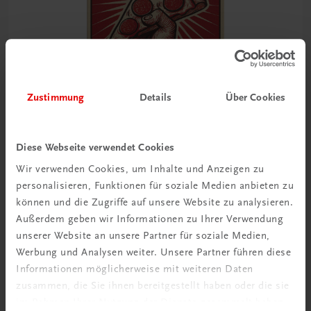
Zustimmung
Details
Über Cookies
Diese Webseite verwendet Cookies
Wir verwenden Cookies, um Inhalte und Anzeigen zu
Gastronomie
personalisieren, Funktionen für soziale Medien anbieten zu
In Pizza we crust
können und die Zugriffe auf unsere Website zu analysieren.
Die Welt is(s)t eine Scheibe
Außerdem geben wir Informationen zu Ihrer Verwendung
€ 46,30
unserer Website an unsere Partner für soziale Medien,
Werbung und Analysen weiter. Unsere Partner führen diese
Informationen möglicherweise mit weiteren Daten
zusammen, die Sie ihnen bereitgestellt haben oder die sie
im Rahmen Ihrer Nutzung der Dienste gesammelt haben.