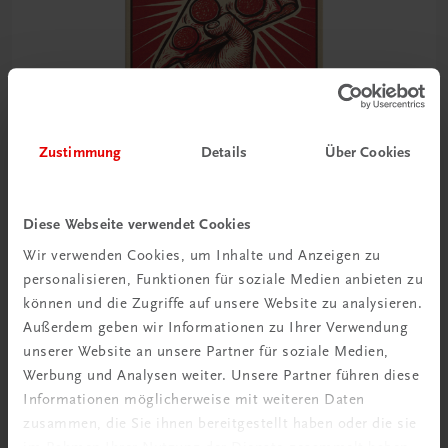
Zustimmung
Details
Über Cookies
Diese Webseite verwendet Cookies
Wir verwenden Cookies, um Inhalte und Anzeigen zu
Gastronomie
In Pizza we crust
personalisieren, Funktionen für soziale Medien anbieten zu
Die Welt is(s)t eine Scheibe
können und die Zugriffe auf unsere Website zu analysieren.
Außerdem geben wir Informationen zu Ihrer Verwendung
€ 46,30
unserer Website an unsere Partner für soziale Medien,
Werbung und Analysen weiter. Unsere Partner führen diese
Informationen möglicherweise mit weiteren Daten
zusammen, die Sie ihnen bereitgestellt haben oder die sie
im Rahmen Ihrer Nutzung der Dienste gesammelt haben.