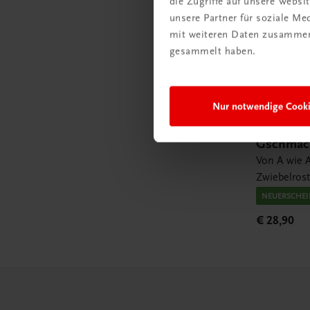
die Zugriffe auf unsere Webs
unsere Partner für soziale M
mit weiteren Daten zusammen,
gesammelt haben.
Nur notwendige Cook
Sachbuch
Gschmack
Von A wie A
Zwiebelros
NEUERSCHE
€ 28,90