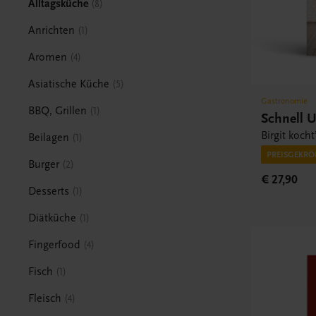
Alltagsküche
8
Anrichten
1
Aromen
4
Asiatische Küche
5
Gastronomie
BBQ, Grillen
1
Schnell 
Birgit kocht
Beilagen
1
PREISGEKRÖ
Burger
2
€ 27,90
Desserts
1
Diätküche
1
Fingerfood
4
Fisch
1
Fleisch
4