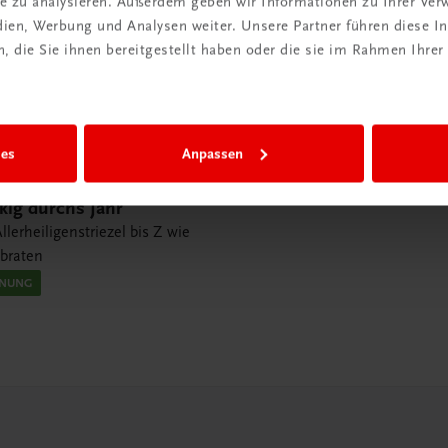
ite zu analysieren. Außerdem geben wir Informationen zu Ihrer Ve
edien, Werbung und Analysen weiter. Unsere Partner führen diese 
 die Sie ihnen bereitgestellt haben oder die sie im Rahmen Ihrer
ies
Anpassen
ig durchs Jahr
llerheiligenstriezel bis Z wie
tbraten
INUNG