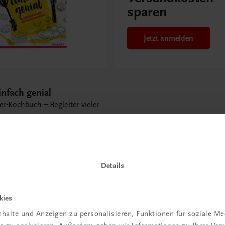
sparen
Jetzt anmelden
nfach genial
er-Kochbuch – Begleiter vieler
en
Details
kies
halte und Anzeigen zu personalisieren, Funktionen für soziale M