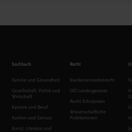
Sachbuch
Recht
Un
Familie und Gesundheit
Krankenanstaltenrecht
Gesellschaft, Politik und
OÖ Landesgesetze
F
Wirtschaft
G
Recht Schulpraxis
Karriere und Beruf
G
Wissenschaftliche
Kochen und Genuss
Publikationen
I
Kunst, Literatur und
J