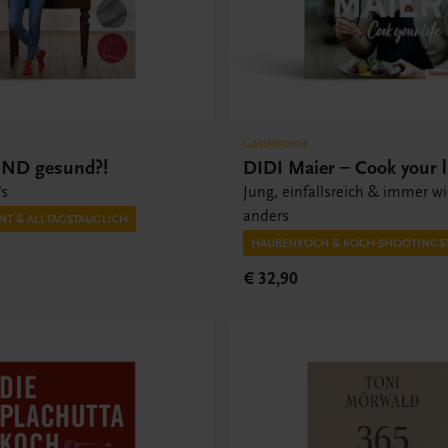
Gastronomie
UND gesund?!
DIDI Maier – Cook your l
’s
Jung, einfallsreich & immer w
anders
NT & ALLTAGSTAUGLICH
HAUBENKOCH & KOCH-SHOOTINGS
€ 32,90