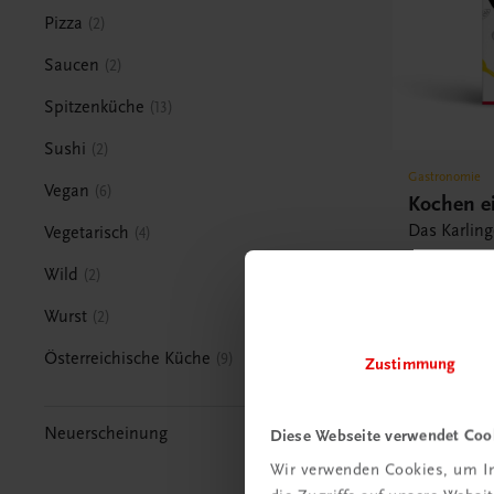
Pizza
2
Saucen
2
Spitzenküche
13
Sushi
2
Gastronomie
Vegan
6
Kochen ei
Das Karling
Vegetarisch
4
Generation
Wild
2
BESTSELLER
Wurst
2
€ 34,90
Österreichische Küche
9
Zustimmung
Neuerscheinung
Diese Webseite verwendet Coo
Wir verwenden Cookies, um In