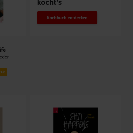
kocht’s
Kochbuch entdecken
ife
ieder
TAR