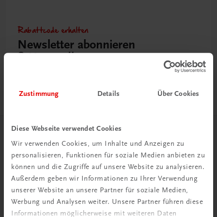
Rabattcode erhalten
Newsletter abonnieren
& Versandkosten sparen
Jetzt anmelden
Zustimmung
Details
Über Cookies
Diese Webseite verwendet Cookies
Herzlich willkommen bei TRAUNER!
Wir verwenden Cookies, um Inhalte und Anzeigen zu
personalisieren, Funktionen für soziale Medien anbieten zu
können und die Zugriffe auf unsere Website zu analysieren.
Außerdem geben wir Informationen zu Ihrer Verwendung
unserer Website an unsere Partner für soziale Medien,
Werbung und Analysen weiter. Unsere Partner führen diese
Wir über uns
Informationen möglicherweise mit weiteren Daten