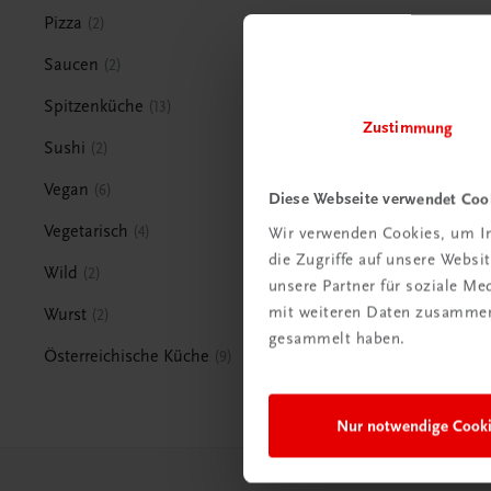
Pizza
2
Saucen
2
Spitzenküche
13
Zustimmung
Sushi
2
Vegan
6
Diese Webseite verwendet Coo
Vegetarisch
4
Wir verwenden Cookies, um In
die Zugriffe auf unsere Webs
Wild
2
unsere Partner für soziale M
mit weiteren Daten zusammen,
Wurst
2
gesammelt haben.
Österreichische Küche
9
Nur notwendige Cook