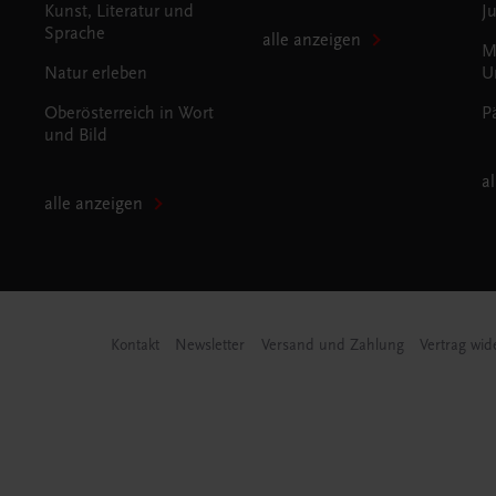
Kunst, Literatur und
J
Sprache
alle anzeigen
M
Natur erleben
U
Oberösterreich in Wort
P
und Bild
a
alle anzeigen
Kontakt
Newsletter
Versand und Zahlung
Vertrag wid