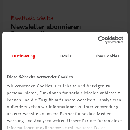
Rabattcode erhalten
Newsletter abonnieren
& Versandkosten sparen
Jetzt anmelden
Zustimmung
Details
Über Cookies
Diese Webseite verwendet Cookies
Herzlich willkommen bei TRAUNER!
Wir verwenden Cookies, um Inhalte und Anzeigen zu
personalisieren, Funktionen für soziale Medien anbieten zu
können und die Zugriffe auf unsere Website zu analysieren.
Außerdem geben wir Informationen zu Ihrer Verwendung
unserer Website an unsere Partner für soziale Medien,
Werbung und Analysen weiter. Unsere Partner führen diese
Wir über uns
Informationen möglicherweise mit weiteren Daten