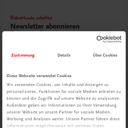
Rabattcode erhalten
Newsletter abonnieren
& Versandkosten sparen
Jetzt anmelden
Zustimmung
Details
Über Cookies
Diese Webseite verwendet Cookies
Herzlich willkommen bei TRAUNER!
Wir verwenden Cookies, um Inhalte und Anzeigen zu
personalisieren, Funktionen für soziale Medien anbieten zu
können und die Zugriffe auf unsere Website zu analysieren.
Außerdem geben wir Informationen zu Ihrer Verwendung
unserer Website an unsere Partner für soziale Medien,
Werbung und Analysen weiter. Unsere Partner führen diese
Wir über uns
Informationen möglicherweise mit weiteren Daten