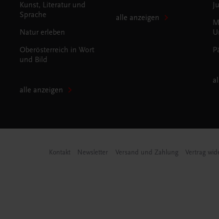
Kunst, Literatur und
J
Sprache
alle anzeigen
M
Natur erleben
U
Oberösterreich in Wort
P
und Bild
a
alle anzeigen
Kontakt
Newsletter
Versand und Zahlung
Vertrag wid