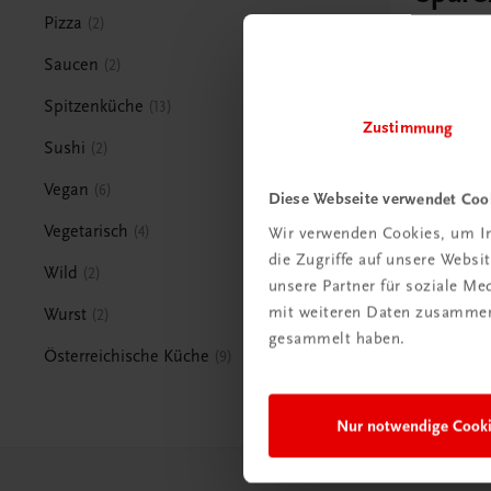
Pizza
2
Jetz
Saucen
2
Spitzenküche
13
Zustimmung
Sushi
2
Vegan
6
Diese Webseite verwendet Coo
Vegetarisch
4
Wir verwenden Cookies, um In
die Zugriffe auf unsere Webs
Wild
2
unsere Partner für soziale M
mit weiteren Daten zusammen,
Wurst
2
gesammelt haben.
Österreichische Küche
9
Nur notwendige Cook