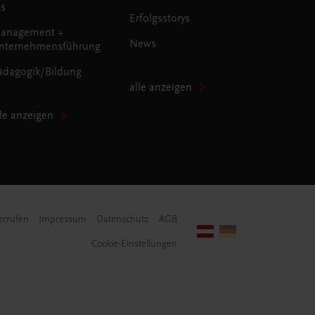
us
Erfolgsstorys
anagement +
News
nternehmensführung
ädagogik/Bildung
alle anzeigen
lle anzeigen
errufen
Impressum
Datenschutz
AGB
Cookie-Einstellungen