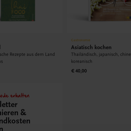
Gastronomie
d
Asiatisch kochen
ische Rezepte aus dem Land
Thailändisch, japanisch, chine
ns
koreanisch
€ 40,00
ode erhalten
etter
ieren &
ndkosten
n