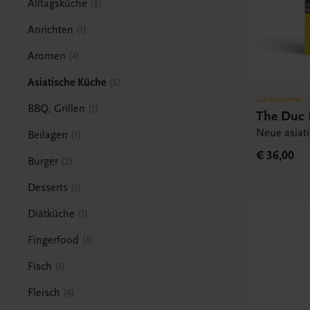
Alltagsküche
8
Anrichten
1
Aromen
4
Asiatische Küche
5
Gastronomie
BBQ, Grillen
1
The Duc
Neue asiat
Beilagen
1
€ 36,00
Burger
2
Desserts
1
Diätküche
1
Fingerfood
4
Fisch
1
Fleisch
4