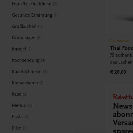
Französische Küche
2
Gesunde Ernährung
1
Großküchen
1
Grundlagen
6
Gastronomie
Thai Foo
Knödel
1
75 authent
Kochsendung
4
des Lächel
€ 20,60
Kochtechniken
3
Konservieren
1
Käse
2
Rabattc
Newsl
Menüs
2
abonn
Pasta
1
Versa
Pilze
1
spare