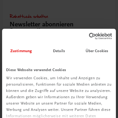
Rabattcode erhalten
Newsletter abonnieren
& Versandkosten sparen
Jetzt anmelden
Zustimmung
Details
Über Cookies
Diese Webseite verwendet Cookies
Herzlich willkommen bei TRAUNER!
Wir verwenden Cookies, um Inhalte und Anzeigen zu
personalisieren, Funktionen für soziale Medien anbieten zu
können und die Zugriffe auf unsere Website zu analysieren.
Außerdem geben wir Informationen zu Ihrer Verwendung
unserer Website an unsere Partner für soziale Medien,
Werbung und Analysen weiter. Unsere Partner führen diese
Wir über uns
Informationen möglicherweise mit weiteren Daten