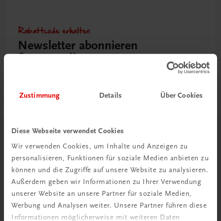
Rabattcode erhalten
Newsletter abonnieren
& Versandkosten sparen
Jetzt anmelden
Zustimmung
Details
Über Cookies
Diese Webseite verwendet Cookies
Herzlich willkommen bei TRAUNER!
Wir verwenden Cookies, um Inhalte und Anzeigen zu
personalisieren, Funktionen für soziale Medien anbieten zu
können und die Zugriffe auf unsere Website zu analysieren.
Außerdem geben wir Informationen zu Ihrer Verwendung
unserer Website an unsere Partner für soziale Medien,
Werbung und Analysen weiter. Unsere Partner führen diese
Wir über uns
Informationen möglicherweise mit weiteren Daten