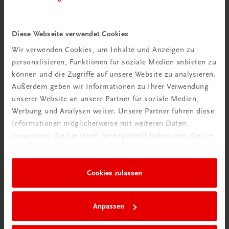
Diese Webseite verwendet Cookies
Wir verwenden Cookies, um Inhalte und Anzeigen zu
Rabattcode erhalten
personalisieren, Funktionen für soziale Medien anbieten zu
Newsletter abonnieren
können und die Zugriffe auf unsere Website zu analysieren.
& Versandkosten sparen
Außerdem geben wir Informationen zu Ihrer Verwendung
unserer Website an unsere Partner für soziale Medien,
Jetzt anmelden
Werbung und Analysen weiter. Unsere Partner führen diese
Informationen möglicherweise mit weiteren Daten
zusammen, die Sie ihnen bereitgestellt haben oder die sie
im Rahmen Ihrer Nutzung der Dienste gesammelt haben.
Herzlich willkommen bei TRAUNER!
Cookies zulassen
Anpassen