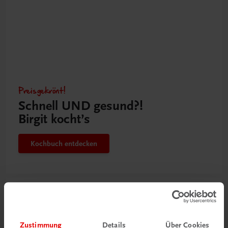
Preisgekrönt!
Schnell UND gesund?!
Birgit kocht’s
Kochbuch entdecken
Zustimmung
Details
Über Cookies