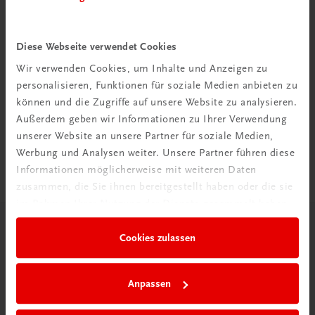
Diese Webseite verwendet Cookies
Wir verwenden Cookies, um Inhalte und Anzeigen zu
Rabattcode erhalten
personalisieren, Funktionen für soziale Medien anbieten zu
Newsletter abonnieren
können und die Zugriffe auf unsere Website zu analysieren.
& Versandkosten sparen
Außerdem geben wir Informationen zu Ihrer Verwendung
unserer Website an unsere Partner für soziale Medien,
Jetzt anmelden
Werbung und Analysen weiter. Unsere Partner führen diese
Informationen möglicherweise mit weiteren Daten
zusammen, die Sie ihnen bereitgestellt haben oder die sie
im Rahmen Ihrer Nutzung der Dienste gesammelt haben.
Herzlich willkommen bei TRAUNER!
Cookies zulassen
Anpassen