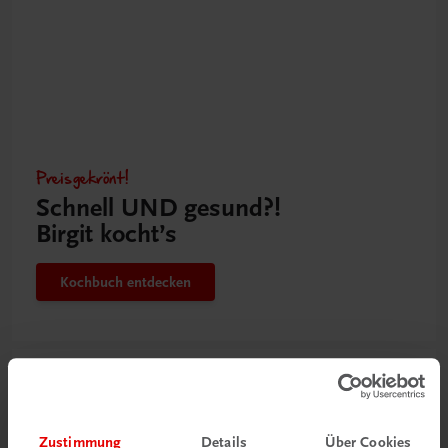
Preisgekrönt!
Schnell UND gesund?!
Birgit kocht’s
Kochbuch entdecken
Zustimmung
Details
Über Cookies