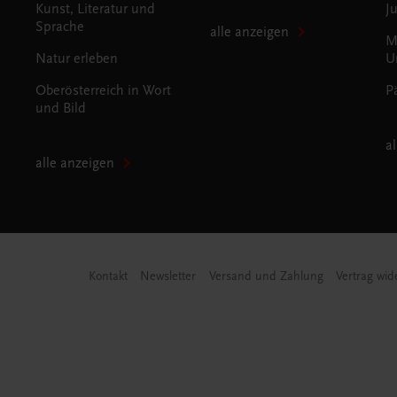
Kunst, Literatur und
J
Sprache
alle anzeigen
M
Natur erleben
U
Oberösterreich in Wort
P
und Bild
a
alle anzeigen
Kontakt
Newsletter
Versand und Zahlung
Vertrag wid