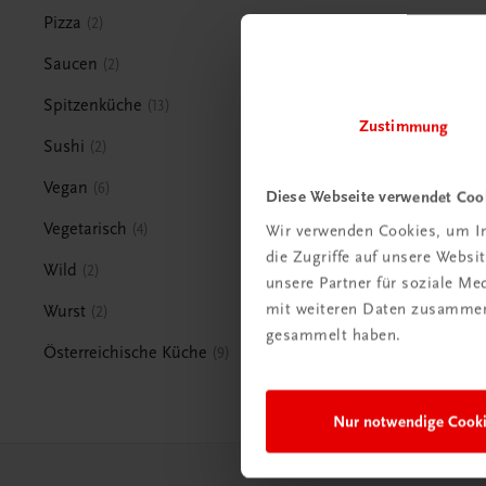
Pizza
2
Saucen
2
Spitzenküche
13
Zustimmung
Sushi
2
Vegan
6
Diese Webseite verwendet Coo
Vegetarisch
4
Wir verwenden Cookies, um In
die Zugriffe auf unsere Webs
Wild
2
unsere Partner für soziale M
mit weiteren Daten zusammen,
Wurst
2
gesammelt haben.
Österreichische Küche
9
Nur notwendige Cook