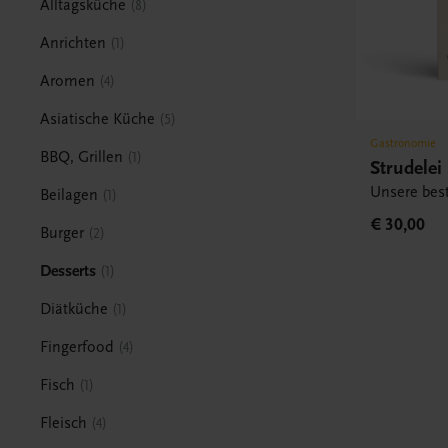
Alltagsküche
8
Anrichten
1
Aromen
4
Asiatische Küche
5
Gastronomie
BBQ, Grillen
1
Strudelei
Unsere bes
Beilagen
1
€ 30,00
Burger
2
Desserts
1
Diätküche
1
Fingerfood
4
Fisch
1
Fleisch
4