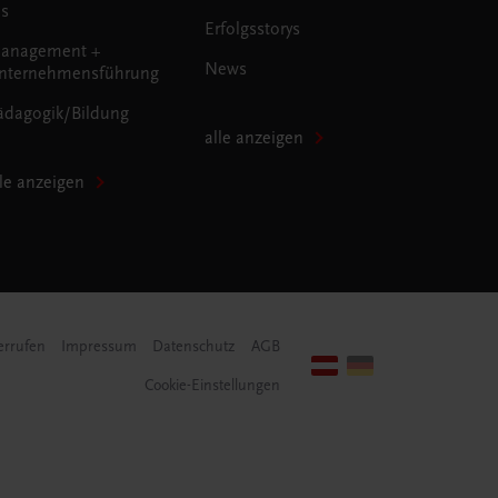
us
Erfolgsstorys
anagement +
News
nternehmensführung
ädagogik/Bildung
alle anzeigen
lle anzeigen
errufen
Impressum
Datenschutz
AGB
Cookie-Einstellungen