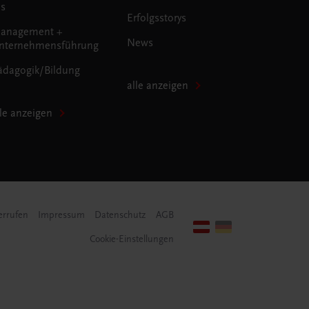
us
Erfolgsstorys
anagement +
News
nternehmensführung
ädagogik/Bildung
alle anzeigen
lle anzeigen
errufen
Impressum
Datenschutz
AGB
Cookie-Einstellungen