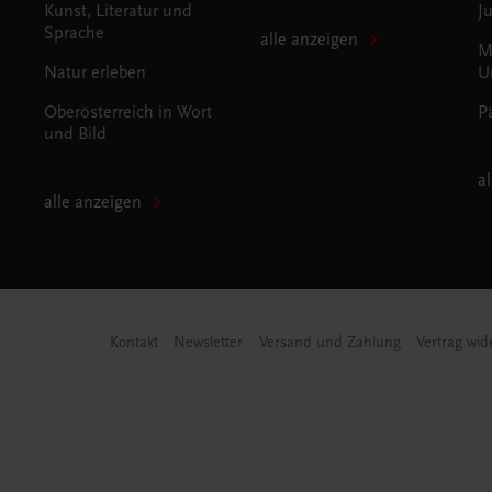
Kunst, Literatur und
J
Sprache
alle anzeigen
M
Natur erleben
U
Oberösterreich in Wort
P
und Bild
a
alle anzeigen
Kontakt
Newsletter
Versand und Zahlung
Vertrag wid