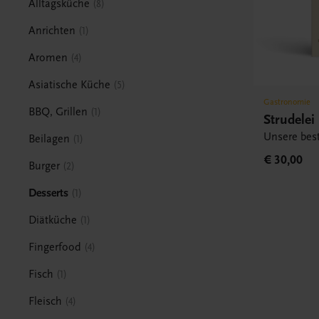
Alltagsküche
8
Anrichten
1
Aromen
4
Asiatische Küche
5
Gastronomie
BBQ, Grillen
1
Strudelei
Unsere bes
Beilagen
1
€ 30,00
Burger
2
Desserts
1
Diätküche
1
Fingerfood
4
Fisch
1
Fleisch
4