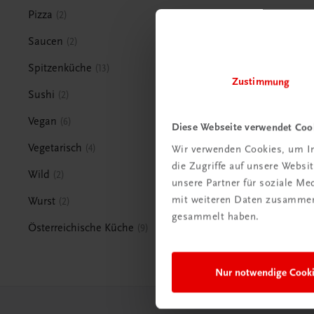
Pizza
2
Saucen
2
Spitzenküche
13
Zustimmung
Sushi
2
Vegan
6
Diese Webseite verwendet Coo
Vegetarisch
4
Wir verwenden Cookies, um In
die Zugriffe auf unsere Webs
Wild
2
unsere Partner für soziale M
mit weiteren Daten zusammen,
Wurst
2
gesammelt haben.
Österreichische Küche
9
Nur notwendige Cook