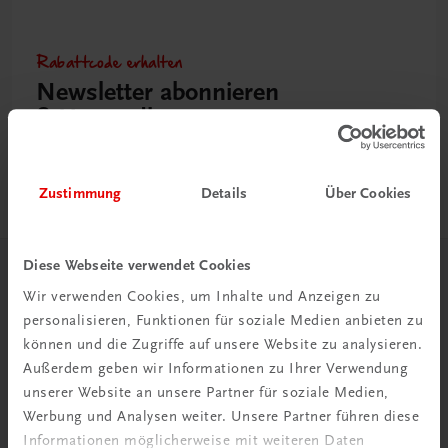
Rabattcode erhalten
Newsletter abonnieren
& Versandkosten sparen
Jetzt anmelden
Zustimmung
Details
Über Cookies
Diese Webseite verwendet Cookies
Herzlich willkommen bei TRAUNER!
Wir verwenden Cookies, um Inhalte und Anzeigen zu
personalisieren, Funktionen für soziale Medien anbieten zu
können und die Zugriffe auf unsere Website zu analysieren.
Außerdem geben wir Informationen zu Ihrer Verwendung
unserer Website an unsere Partner für soziale Medien,
Werbung und Analysen weiter. Unsere Partner führen diese
Wir über uns
Informationen möglicherweise mit weiteren Daten