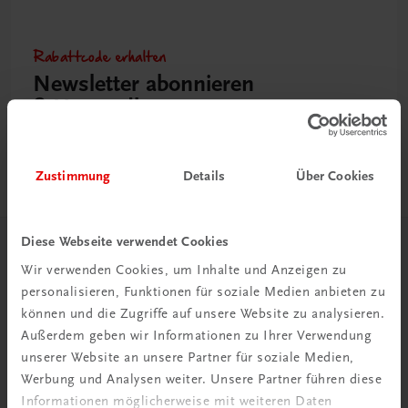
Rabattcode erhalten
Newsletter abonnieren
& Versandkosten sparen
Jetzt anmelden
Zustimmung
Details
Über Cookies
Diese Webseite verwendet Cookies
Herzlich willkommen bei TRAUNER!
Wir verwenden Cookies, um Inhalte und Anzeigen zu
personalisieren, Funktionen für soziale Medien anbieten zu
können und die Zugriffe auf unsere Website zu analysieren.
Außerdem geben wir Informationen zu Ihrer Verwendung
unserer Website an unsere Partner für soziale Medien,
Werbung und Analysen weiter. Unsere Partner führen diese
Wir über uns
Informationen möglicherweise mit weiteren Daten