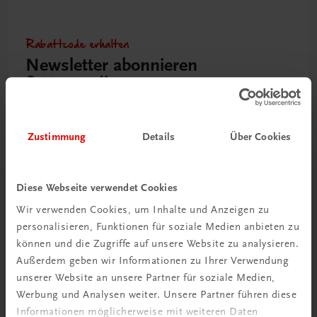
Rabattcode erhalten
Newsletter abonnieren
& Versandkosten sparen
Jetzt anmelden
Zustimmung
Details
Über Cookies
Diese Webseite verwendet Cookies
Herzlich willkommen bei TRAUNER!
Wir verwenden Cookies, um Inhalte und Anzeigen zu
personalisieren, Funktionen für soziale Medien anbieten zu
können und die Zugriffe auf unsere Website zu analysieren.
Außerdem geben wir Informationen zu Ihrer Verwendung
unserer Website an unsere Partner für soziale Medien,
Werbung und Analysen weiter. Unsere Partner führen diese
Wir über uns
Informationen möglicherweise mit weiteren Daten