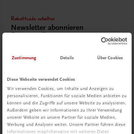
Rabattcode erhalten
Newsletter abonnieren
& Versandkosten sparen
Jetzt anmelden
Zustimmung
Details
Über Cookies
Diese Webseite verwendet Cookies
Herzlich willkommen bei TRAUNER!
Wir verwenden Cookies, um Inhalte und Anzeigen zu
personalisieren, Funktionen für soziale Medien anbieten zu
können und die Zugriffe auf unsere Website zu analysieren.
Außerdem geben wir Informationen zu Ihrer Verwendung
unserer Website an unsere Partner für soziale Medien,
Werbung und Analysen weiter. Unsere Partner führen diese
Wir über uns
Informationen möglicherweise mit weiteren Daten