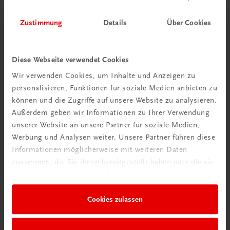
Zustimmung
Details
Über Cookies
Diese Webseite verwendet Cookies
Wir verwenden Cookies, um Inhalte und Anzeigen zu
personalisieren, Funktionen für soziale Medien anbieten zu
können und die Zugriffe auf unsere Website zu analysieren.
Außerdem geben wir Informationen zu Ihrer Verwendung
unserer Website an unsere Partner für soziale Medien,
Werbung und Analysen weiter. Unsere Partner führen diese
Informationen möglicherweise mit weiteren Daten
zusammen, die Sie ihnen bereitgestellt haben oder die sie
im Rahmen Ihrer Nutzung der Dienste gesammelt haben.
Gastronomie
Miniaturen. Fingerfood & Co. aus Österreich
Cookies zulassen
für Feste und Gäste
€ 27,00