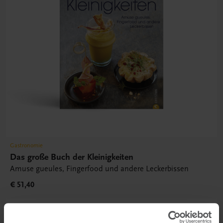
Gastronomie
Das große Buch der Kleinigkeiten
Amuse gueules, Fingerfood und andere Leckerbissen
€ 51,40