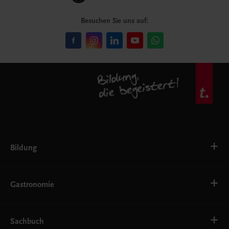
Besuchen Sie uns auf:
Bildung
VS
AHS
Gastronomie
BAFEP/BASOP
BRP
BS
Bäckerei
EWF/ZWF
Getränke
Sachbuch
FW