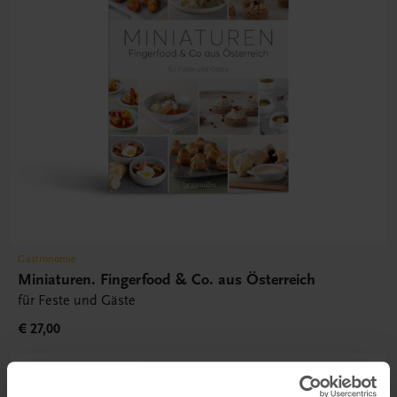
Gastronomie
Miniaturen. Fingerfood & Co. aus Österreich
für Feste und Gäste
€ 27,00