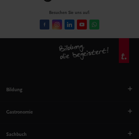
Besuchen Sie uns auf:
Bildung
VS
AHS
Gastronomie
BAFEP/BASOP
BRP
BS
Bäckerei
EWF/ZWF
Getränke
Sachbuch
FW