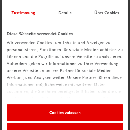
Zustimmung
Details
Über Cookies
Diese Webseite verwendet Cookies
Wir verwenden Cookies, um Inhalte und Anzeigen zu
personalisieren, Funktionen für soziale Medien anbieten zu
können und die Zugriffe auf unsere Website zu analysieren.
Außerdem geben wir Informationen zu Ihrer Verwendung
unserer Website an unsere Partner für soziale Medien,
Werbung und Analysen weiter. Unsere Partner führen diese
Informationen möglicherweise mit weiteren Daten
zusammen, die Sie ihnen bereitgestellt haben oder die sie
im Rahmen Ihrer Nutzung der Dienste gesammelt haben.
Gastronomie
Das große Buch der Kleinigkeiten
Cookies zulassen
Amuse gueules, Fingerfood und andere Leckerbissen
€ 51,40