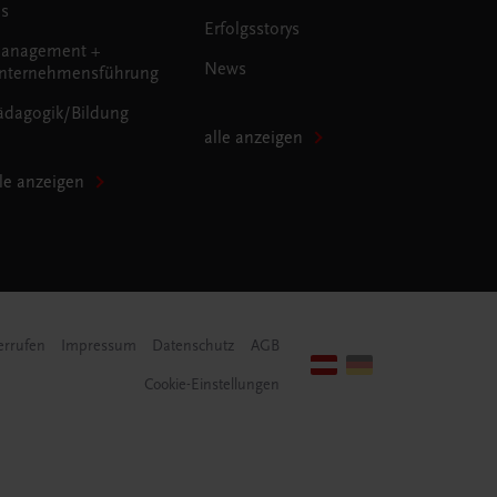
us
Erfolgsstorys
anagement +
News
nternehmensführung
ädagogik/Bildung
alle anzeigen
lle anzeigen
errufen
Impressum
Datenschutz
AGB
Cookie-Einstellungen