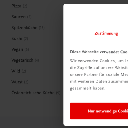
Pizza
2
Saucen
2
Spitzenküche
13
Zustimmung
Sushi
2
Vegan
6
Diese Webseite verwendet Coo
Vegetarisch
4
Wir verwenden Cookies, um In
die Zugriffe auf unsere Webs
Wild
2
unsere Partner für soziale M
mit weiteren Daten zusammen,
Wurst
2
gesammelt haben.
Österreichische Küche
9
Nur notwendige Cook