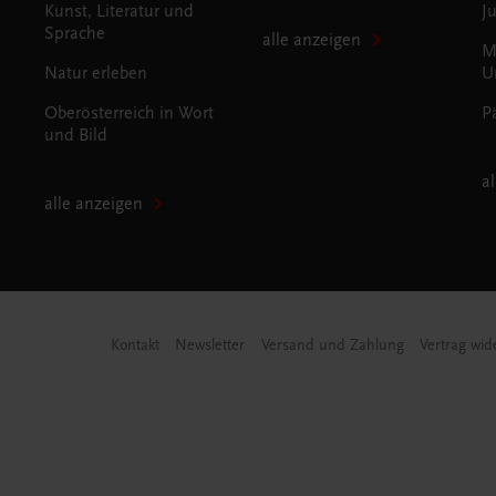
Kunst, Literatur und
J
Sprache
alle anzeigen
M
Natur erleben
U
Oberösterreich in Wort
P
und Bild
a
alle anzeigen
Kontakt
Newsletter
Versand und Zahlung
Vertrag wid