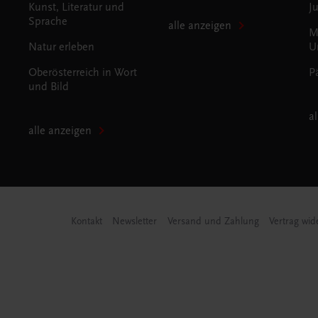
Kunst, Literatur und
J
Sprache
alle anzeigen
M
Natur erleben
U
Oberösterreich in Wort
P
und Bild
a
alle anzeigen
Kontakt
Newsletter
Versand und Zahlung
Vertrag wid