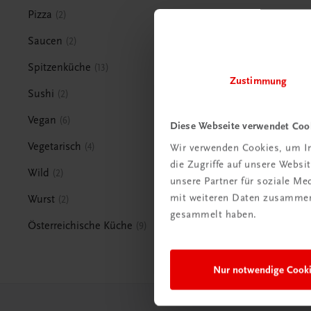
Pizza
2
Saucen
2
Spitzenküche
13
Zustimmung
Sushi
2
Vegan
6
Diese Webseite verwendet Coo
Vegetarisch
4
Wir verwenden Cookies, um In
die Zugriffe auf unsere Webs
Wild
2
unsere Partner für soziale M
mit weiteren Daten zusammen,
Wurst
2
gesammelt haben.
Österreichische Küche
9
Nur notwendige Cook