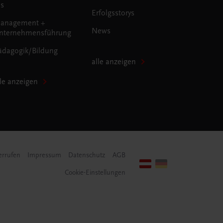
us
Erfolgsstorys
anagement +
News
nternehmensführung
ädagogik/Bildung
alle anzeigen
lle anzeigen
errufen
Impressum
Datenschutz
AGB
Cookie-Einstellungen