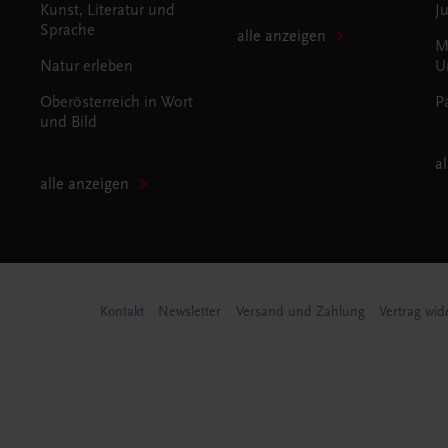
Kunst, Literatur und
J
Sprache
alle anzeigen
M
Natur erleben
U
Oberösterreich in Wort
P
und Bild
a
alle anzeigen
Kontakt
Newsletter
Versand und Zahlung
Vertrag wid