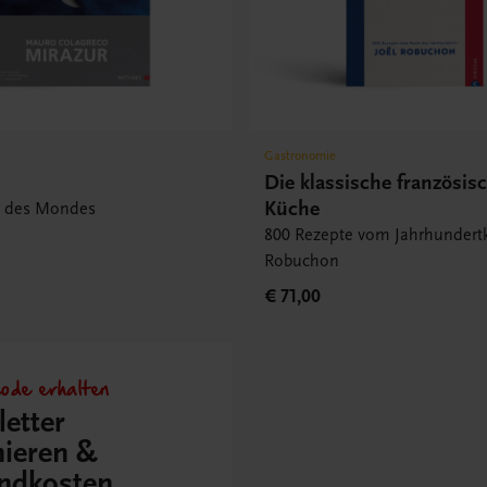
Gastronomie
Die klassische französis
Küche
n des Mondes
800 Rezepte vom Jahrhundertk
Robuchon
€ 71,00
ode erhalten
etter
ieren &
ndkosten