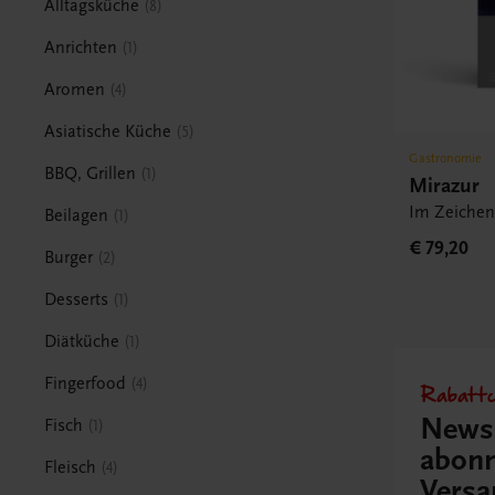
Alltagsküche
8
Anrichten
1
Aromen
4
Asiatische Küche
5
Gastronomie
BBQ, Grillen
1
Mirazur
Im Zeiche
Beilagen
1
€ 79,20
Burger
2
Desserts
1
Diätküche
1
Fingerfood
4
Rabattc
Newsl
Fisch
1
abonn
Fleisch
4
Versa