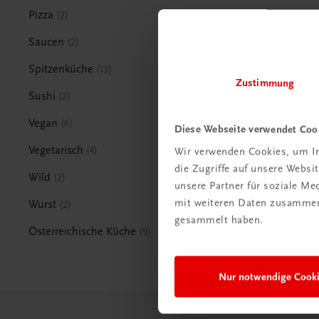
Pizza
2
Saucen
2
Spitzenküche
13
Zustimmung
Sushi
2
Vegan
6
Diese Webseite verwendet Coo
Vegetarisch
4
Wir verwenden Cookies, um In
die Zugriffe auf unsere Webs
Wild
2
unsere Partner für soziale M
mit weiteren Daten zusammen,
Wurst
2
gesammelt haben.
Österreichische Küche
9
Nur notwendige Cook