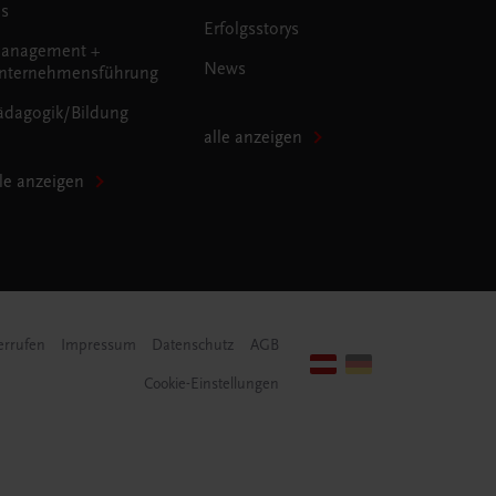
us
Erfolgsstorys
anagement +
News
nternehmensführung
ädagogik/Bildung
alle anzeigen
lle anzeigen
errufen
Impressum
Datenschutz
AGB
Cookie-Einstellungen