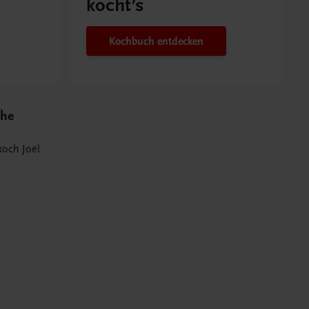
kocht’s
Kochbuch entdecken
che
och Joël