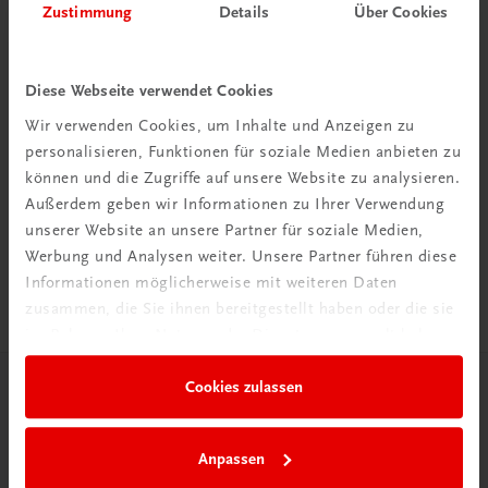
Zustimmung
Details
Über Cookies
Diese Webseite verwendet Cookies
Wir verwenden Cookies, um Inhalte und Anzeigen zu
personalisieren, Funktionen für soziale Medien anbieten zu
Rabattcode erhalten
können und die Zugriffe auf unsere Website zu analysieren.
Newsletter abonnieren
Außerdem geben wir Informationen zu Ihrer Verwendung
& Versandkosten sparen
unserer Website an unsere Partner für soziale Medien,
Werbung und Analysen weiter. Unsere Partner führen diese
Jetzt anmelden
Informationen möglicherweise mit weiteren Daten
zusammen, die Sie ihnen bereitgestellt haben oder die sie
im Rahmen Ihrer Nutzung der Dienste gesammelt haben.
Cookies zulassen
Herzlich willkommen bei TRAUNER!
Anpassen