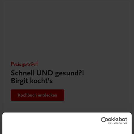
Preisgekrönt!
Schnell UND gesund?!
Birgit kocht’s
Kochbuch entdecken