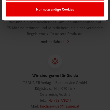
Nur notwendige Cookies
Wir über uns
Wir sind ein österreichisches Familienunternehmen mit
75 Mitarbeiterinnen und Mitarbeitern, die eines verbindet:
Begeisterung für unsere Produkte.
mehr erfahren
Wir sind gerne für Sie da
TRAUNER Verlag + Buchservice GmbH
Köglstraße 14 | 4020 Linz
Österreich/Austria
Tel.:
+43 732 778241
Mail:
buchservice@trauner.at