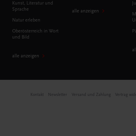
Kunst, Literatur und
J
Sprache
alle anzeigen
M
Natur erleben
U
Oberösterreich in Wort
P
und Bild
a
alle anzeigen
Kontakt
Newsletter
Versand und Zahlung
Vertrag wid