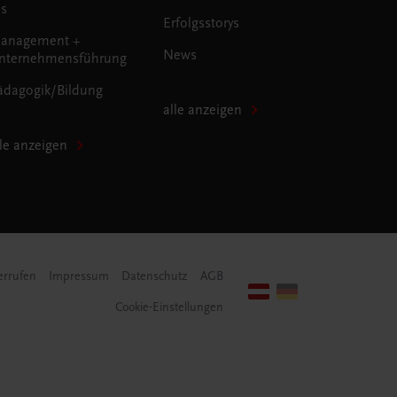
us
Erfolgsstorys
anagement +
News
nternehmensführung
ädagogik/Bildung
alle anzeigen
lle anzeigen
errufen
Impressum
Datenschutz
AGB
Cookie-Einstellungen