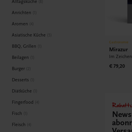
Alltagsküche
8
Anrichten
1
Aromen
4
Asiatische Küche
5
Gastronomie
BBQ, Grillen
1
Mirazur
Im Zeiche
Beilagen
1
€ 79,20
Burger
2
Desserts
1
Diätküche
1
Fingerfood
4
Rabattc
Newsl
Fisch
1
abonn
Fleisch
4
Versa