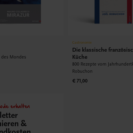
Gastronomie
Die klassische französis
Küche
n des Mondes
800 Rezepte vom Jahrhundertk
Robuchon
€ 71,00
ode erhalten
etter
ieren &
ndkosten