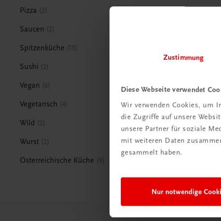
Pizza
2
Saucen
2
Spitzenküche
13
Zustimmung
Sushi
2
Vegan
6
Diese Webseite verwendet Coo
Vegetarisch
4
Wir verwenden Cookies, um In
die Zugriffe auf unsere Webs
Wild
2
unsere Partner für soziale M
mit weiteren Daten zusammen,
Wurst
2
gesammelt haben.
Österreichische Küche
9
Nur notwendige Cook