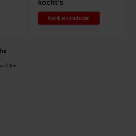
kocht’s
Kochbuch entdecken
che
och Joël