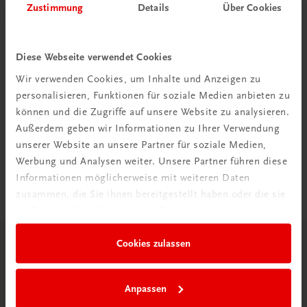
Zustimmung
Details
Über Cookies
Diese Webseite verwendet Cookies
Wir verwenden Cookies, um Inhalte und Anzeigen zu
personalisieren, Funktionen für soziale Medien anbieten zu
Rabattcode erhalten
können und die Zugriffe auf unsere Website zu analysieren.
Newsletter abonnieren
Außerdem geben wir Informationen zu Ihrer Verwendung
& Versandkosten sparen
unserer Website an unsere Partner für soziale Medien,
Werbung und Analysen weiter. Unsere Partner führen diese
Jetzt anmelden
Informationen möglicherweise mit weiteren Daten
zusammen, die Sie ihnen bereitgestellt haben oder die sie
im Rahmen Ihrer Nutzung der Dienste gesammelt haben.
Cookies zulassen
Herzlich willkommen bei TRAUNER!
Anpassen