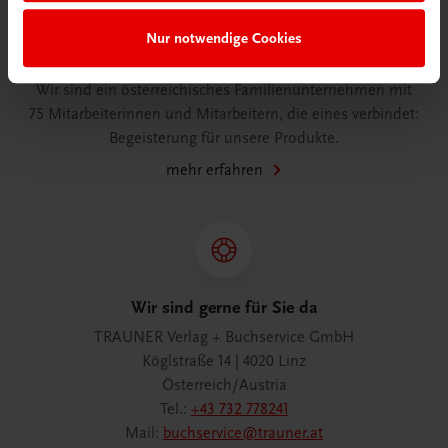
Nur notwendige Cookies
Wir über uns
Wir sind ein österreichisches Familienunternehmen mit
75 Mitarbeiterinnen und Mitarbeitern, die eines verbindet:
Begeisterung für unsere Produkte.
mehr erfahren
Wir sind gerne für Sie da
TRAUNER Verlag + Buchservice GmbH
Köglstraße 14 | 4020 Linz
Österreich/Austria
Tel.:
+43 732 778241
Mail:
buchservice@trauner.at