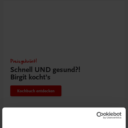
Preisgekrönt!
Schnell UND gesund?!
Birgit kocht’s
Kochbuch entdecken