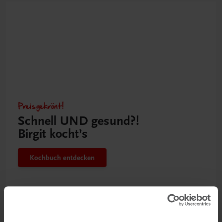
Preisgekrönt!
Schnell UND gesund?!
Birgit kocht’s
Kochbuch entdecken