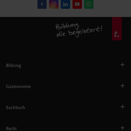
Bildung
VS
AHS
Gastronomie
BAFEP/BASOP
BRP
BS
Bäckerei
EWF/ZWF
Getränke
Sachbuch
FW
Hotelmanagement
Konditorei und Patisserie
Küche
Familie und Gesundheit
Service
Gesellschaft, Politik und Wirtschaft
Recht
Systemgastronomie