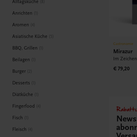
Alltagsküche
8
Anrichten
1
Aromen
4
Asiatische Küche
5
Gastronomie
BBQ, Grillen
1
Mirazur
Im Zeiche
Beilagen
1
€ 79,20
Burger
2
Desserts
1
Diätküche
1
Fingerfood
4
Rabattc
Newsl
Fisch
1
abonn
Fleisch
4
Versa