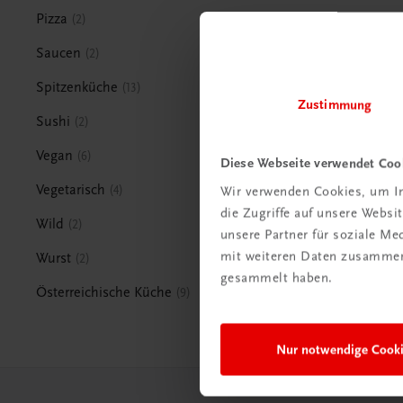
Pizza
2
Saucen
2
Spitzenküche
13
Zustimmung
Sushi
2
Vegan
6
Diese Webseite verwendet Coo
Vegetarisch
4
Wir verwenden Cookies, um In
die Zugriffe auf unsere Webs
Wild
2
unsere Partner für soziale M
mit weiteren Daten zusammen,
Wurst
2
gesammelt haben.
Österreichische Küche
9
Nur notwendige Cook