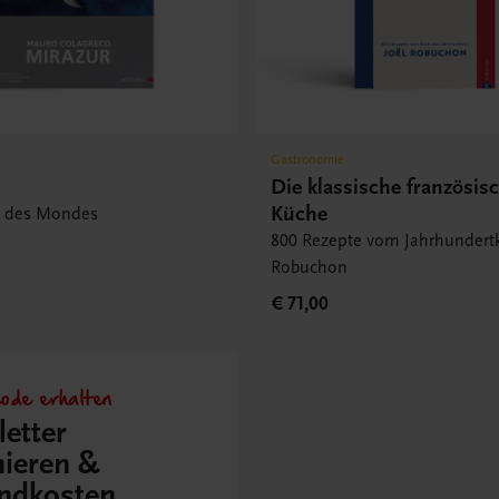
Gastronomie
Die klassische französis
Küche
n des Mondes
800 Rezepte vom Jahrhundertk
Robuchon
€ 71,00
ode erhalten
etter
ieren &
ndkosten