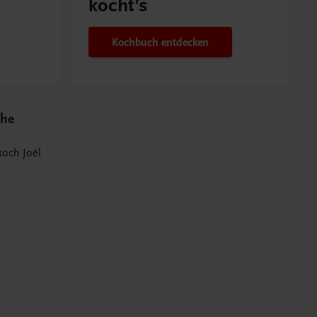
kocht’s
Kochbuch entdecken
che
och Joël