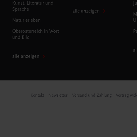
Kunst, Literatur und
J
Sprache
alle anzeigen
M
Natur erleben
U
Oberösterreich in Wort
P
und Bild
a
alle anzeigen
Kontakt
Newsletter
Versand und Zahlung
Vertrag wid