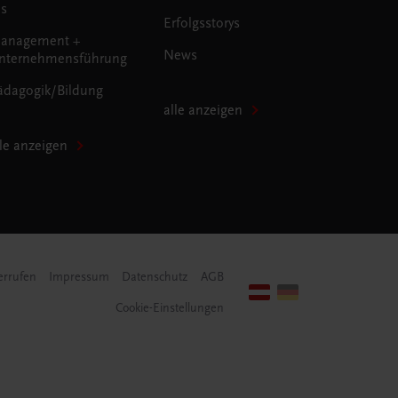
us
Erfolgsstorys
anagement +
News
nternehmensführung
ädagogik/Bildung
alle anzeigen
lle anzeigen
errufen
Impressum
Datenschutz
AGB
Cookie-Einstellungen