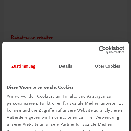
Rabattcode erhalten
Newsletter abonnieren
& Versandkosten sparen
Zustimmung
Details
Über Cookies
Jetzt anmelden
Diese Webseite verwendet Cookies
Wir verwenden Cookies, um Inhalte und Anzeigen zu
Herzlich willkommen bei TRAUNER!
personalisieren, Funktionen für soziale Medien anbieten zu
können und die Zugriffe auf unsere Website zu analysieren.
Außerdem geben wir Informationen zu Ihrer Verwendung
unserer Website an unsere Partner für soziale Medien,