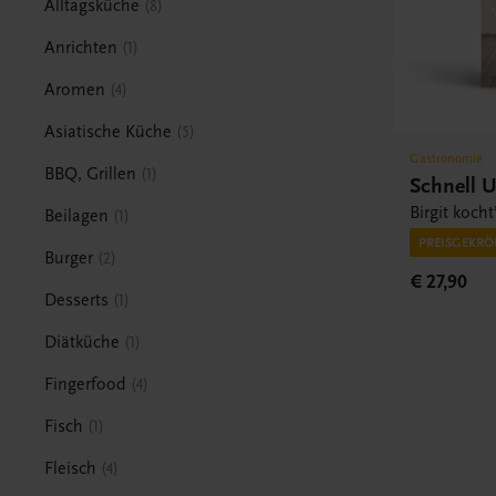
Alltagsküche
8
Anrichten
1
Aromen
4
Asiatische Küche
5
Gastronomie
BBQ, Grillen
1
Schnell 
Birgit kocht
Beilagen
1
PREISGEKRÖ
Burger
2
€ 27,90
Desserts
1
Diätküche
1
Fingerfood
4
Fisch
1
Fleisch
4