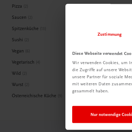
Pizza
2
Saucen
2
Spitzenküche
13
Zustimmung
Sushi
2
Vegan
6
Diese Webseite verwendet Coo
Vegetarisch
4
Wir verwenden Cookies, um In
die Zugriffe auf unsere Webs
Wild
2
unsere Partner für soziale M
mit weiteren Daten zusammen,
Wurst
2
gesammelt haben.
Österreichische Küche
9
Nur notwendige Cook