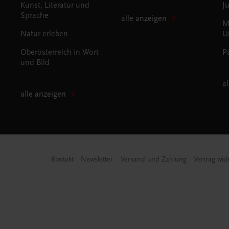
Kunst, Literatur und
J
Sprache
alle anzeigen
M
Natur erleben
U
Oberösterreich in Wort
P
und Bild
a
alle anzeigen
Kontakt
Newsletter
Versand und Zahlung
Vertrag wid