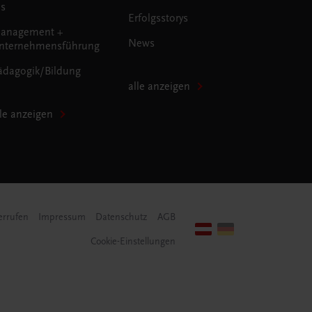
us
Erfolgsstorys
anagement +
News
nternehmensführung
ädagogik/Bildung
alle anzeigen
lle anzeigen
errufen
Impressum
Datenschutz
AGB
Cookie-Einstellungen