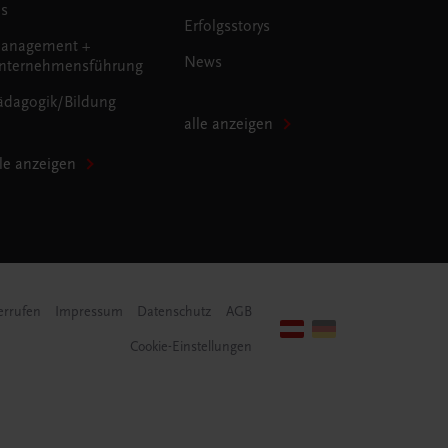
us
Erfolgsstorys
anagement +
News
nternehmensführung
ädagogik/Bildung
alle anzeigen
lle anzeigen
errufen
Impressum
Datenschutz
AGB
Cookie-Einstellungen