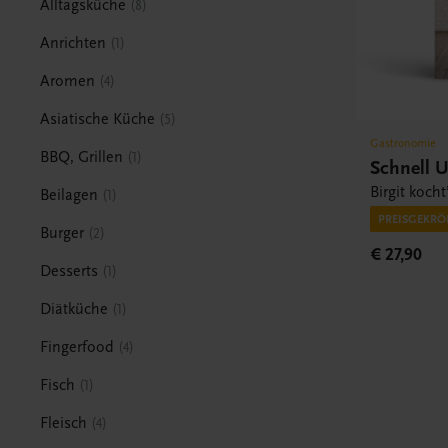
Alltagsküche
8
Anrichten
1
Aromen
4
Asiatische Küche
5
Gastronomie
BBQ, Grillen
1
Schnell 
Birgit kocht
Beilagen
1
PREISGEKRÖ
Burger
2
€ 27,90
Desserts
1
Diätküche
1
Fingerfood
4
Fisch
1
Fleisch
4