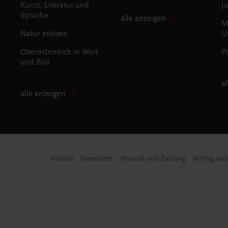
Kunst, Literatur und
J
Sprache
alle anzeigen
M
Natur erleben
U
Oberösterreich in Wort
P
und Bild
a
alle anzeigen
Kontakt
Newsletter
Versand und Zahlung
Vertrag wid