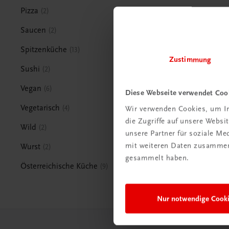
Pizza
2
Saucen
2
Spitzenküche
13
Zustimmung
Sushi
2
Vegan
6
Diese Webseite verwendet Coo
Vegetarisch
4
Wir verwenden Cookies, um In
die Zugriffe auf unsere Webs
Wild
2
unsere Partner für soziale M
mit weiteren Daten zusammen,
Wurst
2
gesammelt haben.
Österreichische Küche
9
Nur notwendige Cook