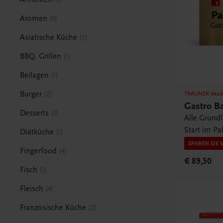
Aromen
4
Asiatische Küche
5
BBQ, Grillen
1
Beilagen
1
Burger
2
TRAUNER Akad
Gastro B
Desserts
1
Alle Grund
Start im Pa
Diätküche
1
SPAREN SIE 
Fingerfood
4
€ 89,50
Fisch
1
Fleisch
4
Französische Küche
2