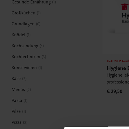
Gesunde Ernährung
1
Großküchen
1
Grundlagen
6
Knödel
1
Kochsendung
4
Kochtechniken
3
TRAUNER Akad
Hygiene 
Konservieren
1
Hygiene lei
Käse
2
professione
Menüs
2
€ 29,50
Pasta
1
Pilze
1
Pizza
2