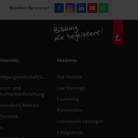
Besuchen Sie uns auf:
iversität
Akademie
Fertigungswirtschaft/Logistik
Ihre Vorteile
rauen- und
Live-Trainings
eschlechterforschung
E-Learning
esundheit/Medizin
Printmedien
nformatik
Individuelle Lösungen
us
Erfolgsstorys