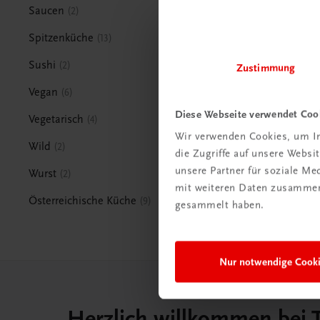
Saucen
2
Spitzenküche
13
Sushi
2
Zustimmung
Vegan
6
Diese Webseite verwendet Coo
Vegetarisch
4
Wir verwenden Cookies, um In
Wild
2
die Zugriffe auf unsere Webs
unsere Partner für soziale M
Wurst
2
mit weiteren Daten zusammen,
Österreichische Küche
9
gesammelt haben.
Nur notwendige Cook
Herzlich willkommen bei