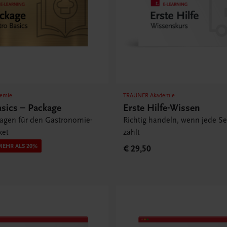
emie
TRAUNER Akademie
asics – Package
Erste Hilfe-Wissen
lagen für den Gastronomie-
Richtig handeln, wenn jede S
ket
zählt
MEHR ALS 20%
€ 29,50