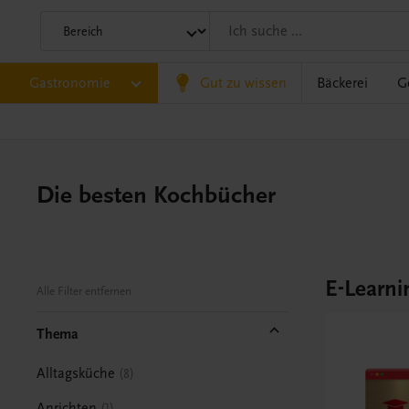
Gastronomie
Gut zu wissen
Bäckerei
G
Die besten Kochbücher
E-Learni
Alle Filter entfernen
Thema
Alltagsküche
8
Anrichten
1