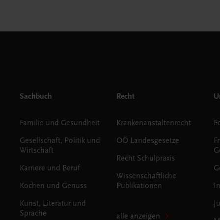
Sachbuch
Recht
Un
Familie und Gesundheit
Krankenanstaltenrecht
Gesellschaft, Politik und
OÖ Landesgesetze
F
Wirtschaft
G
Recht Schulpraxis
Karriere und Beruf
G
Wissenschaftliche
Kochen und Genuss
Publikationen
I
Kunst, Literatur und
J
Sprache
alle anzeigen