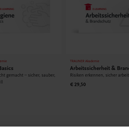
emie
TRAUNER Akademie
Basics
Arbeitssicherheit & Bra
cht gemacht – sicher, sauber,
Risiken erkennen, sicher arbei
ll
€ 29,50