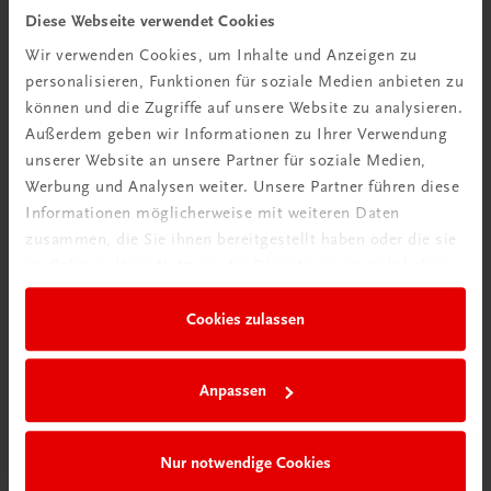
Diese Webseite verwendet Cookies
TRAUNER Akademie
Wir verwenden Cookies, um Inhalte und Anzeigen zu
Hygiene Basics
personalisieren, Funktionen für soziale Medien anbieten zu
Hygiene leicht gemacht – sicher, sauber, professionell
können und die Zugriffe auf unsere Website zu analysieren.
€ 29,50
Außerdem geben wir Informationen zu Ihrer Verwendung
unserer Website an unsere Partner für soziale Medien,
Werbung und Analysen weiter. Unsere Partner führen diese
Informationen möglicherweise mit weiteren Daten
zusammen, die Sie ihnen bereitgestellt haben oder die sie
im Rahmen Ihrer Nutzung der Dienste gesammelt haben.
Cookies zulassen
Anpassen
Nur notwendige Cookies