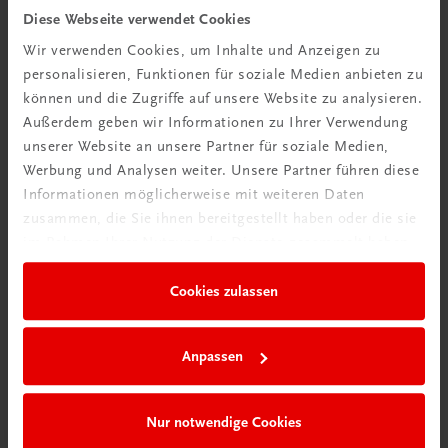
Diese Webseite verwendet Cookies
TRAUNER Akademie
Wir verwenden Cookies, um Inhalte und Anzeigen zu
Hygiene Basics
personalisieren, Funktionen für soziale Medien anbieten zu
Hygiene leicht gemacht – sicher, sauber, professionell
können und die Zugriffe auf unsere Website zu analysieren.
€ 29,50
Außerdem geben wir Informationen zu Ihrer Verwendung
unserer Website an unsere Partner für soziale Medien,
Werbung und Analysen weiter. Unsere Partner führen diese
Informationen möglicherweise mit weiteren Daten
zusammen, die Sie ihnen bereitgestellt haben oder die sie
im Rahmen Ihrer Nutzung der Dienste gesammelt haben.
Cookies zulassen
Anpassen
Nur notwendige Cookies